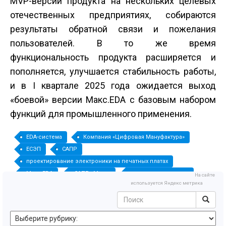
MVP-версии продукта на нескольких целевых
отечественных предприятиях, собираются
результаты обратной связи и пожелания
пользователей. В то же время
функциональность продукта расширяется и
пополняется, улучшается стабильность работы,
и в I квартале 2025 года ожидается выход
«боевой» версии Макс.EDA с базовым набором
функций для промышленного применения.
EDA-система
Компания «Цифровая Мануфактура»
ЕСЭП
САПР
проектирование электроники на печатных платах
Макс.EDA
САПР «Макс»
импортозамещение
На сайте
используется Яндекс метрика
радиоэлектронная продукция