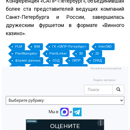
Конференция «САПР-Петербург», объединившая
более ста представителей ведущих компаний
Санкт-Петербурга и России, завершилась
дружеским фуршетом в формате «Винного
казино».
PLM
BIM
ГК «САПР-Петербург»
InterCAD
PlantNavigator
PlantLinker
3D
2D
формат данных
СОД
САПР
СУИД
ЦПИ
Бюро ESG
облако точек
На сайте используется
информационная модель
технологическая установка
Яндекс метрика
цифровой генплан
документация
цифровой двойник
Мы в:
и