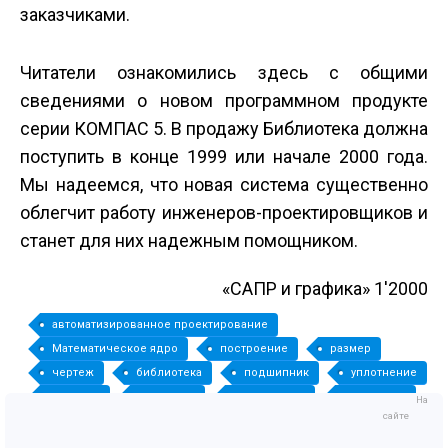
заказчиками.
Читатели ознакомились здесь с общими
сведениями о новом программном продукте
серии КОМПАС 5. В продажу Библиотека должна
поступить в конце 1999 или начале 2000 года.
Мы надеемся, что новая система существенно
облегчит работу инженеров-проектировщиков и
станет для них надежным помощником.
«САПР и графика» 1'2000
автоматизированное проектирование
Математическое ядро
построение
размер
чертеж
библиотека
подшипник
уплотнение
пружина
материал
справочник
сортамент
На
сайте
штамп
спецификация
документооборот
модуль упругости сдвига
предел прочности текучести