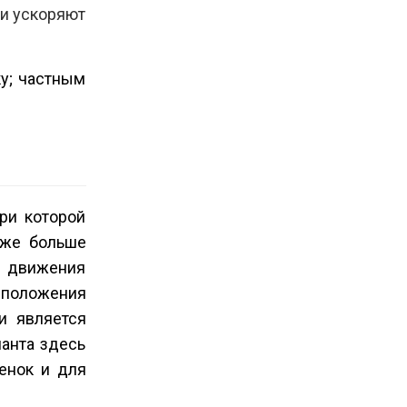
 и ускоряют
у; частным
ри которой
 же больше
е движения
о положения
и является
ианта здесь
енок и для