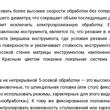
овать более высокие скорости обработки без потер
ьшего диаметра, что сокращает объем последующих 
ет исключить электроэрозионную обработку. 
клоном инструмента, является то, что резание в 
нта (вершина инструмента, где условия резания 
о поверхности и увеличивает стойкость инструмент
ысокой стенке матрицы инструментом, наклонен
. Красным цветом показана локальная система 
 а не непрерывной 5-осевой обработки — это высок
тановочные, то шпиндельная головка (или стол) фик
но использовать режимы, характерные для этого вид
анообработка»). К тому же фиксированное положен
контролировать возможность столкновений или зарез