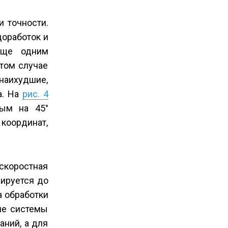
и точности.
доработок и
Еще одним
этом случае
наихудшие,
а. На
рис. 4
ным на 45°
координат,
оскоростная
сируется до
а обработки
ие системы
аний, а для