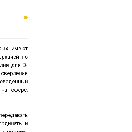
орых имеют
ерацией по
лия для 3-
е сверление
проведенный
 на сфере,
передавать
ординаты и
ю и режимы