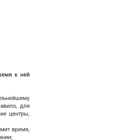
ремя к ней
альнейшему
авило, для
ие центры,
омит время,
ании;