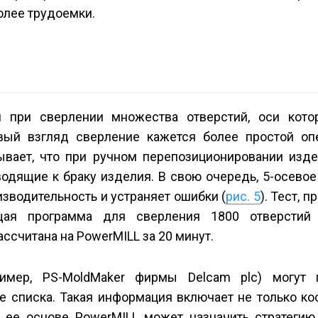
олее трудоемки.
и при сверлении множества отверстий, оси кот
вый взгляд сверление кажется более простой оп
ывает, что при ручном перепозиционировании изде
водящие к браку изделия. В свою очередь, 5-осево
зводительность и устраняет ошибки (
рис. 5
). Тест, 
ющая программа для сверления 1800 отверстий
ссчитана на PowerMILL за 20 минут.
имер, PS-MoldMaker фирмы Delcam plc) могут 
е списка. Такая информация включает не только ко
на ее основе PowerMILL может назначить стратеги