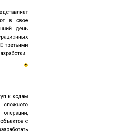
редставляет
ают в свое
шний день
ерационных
DE третьими
азработки.
уп к кодам
 сложного
 операции,
-объектов с
разработать