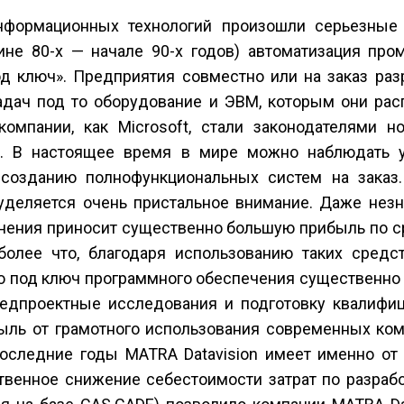
нформационных технологий произошли серьезные
ине 80-х — начале 90-х годов) автоматизация пр
д ключ». Предприятия совместно или на заказ раз
дач под то оборудование и ЭВМ, которым они расп
омпании, как Microsoft, стали законодателями н
т. В настоящее время в мире можно наблюдать 
созданию полнофункциональных систем на заказ
уделяется очень пристальное внимание. Даже незн
енения приносит существенно большую прибыль по 
более что, благодаря использованию таких средс
го под ключ программного обеспечения существенно
редпроектные исследования и подготовку квалифи
быль от грамотного использования современных ко
последние годы MATRA Datavision имеет именно от 
ственное снижение себестоимости затрат по разраб