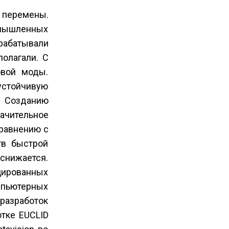
 перемены.
омышленных
рабатывали
олагали. С
овой моды.
устойчивую
. Созданию
ачительное
сравнению с
тв быстрой
 снижается.
цированных
мпьютерных
разработок
отке EUCLID