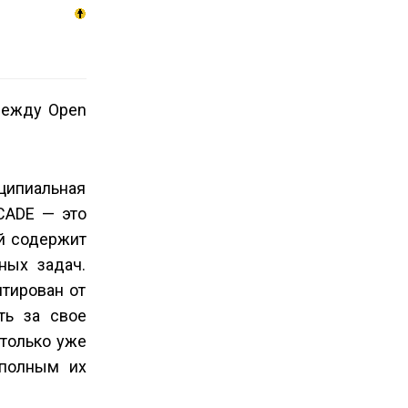
между Open
ципиальная
.CADE — это
й содержит
ных задач.
тирован от
ть за свое
 только уже
 полным их