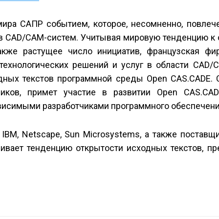
ира САПР событием, которое, несомненно, повлече
в CAD/CAM-систем. Учитывая мировую тенденцию к 
также растущее число инициатив, французская ф
технологических решений и услуг в области CAD/C
одных текстов программной среды Open CAS.CADE. 
чиков, примет участие в развитии Open CAS.CA
ависимыми разработчиками программного обеспечени
 IBM, Netscape, Sun Microsystems, а также постав
звивает тенденцию открытости исходных текстов, п