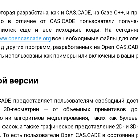
орая разработана, как и CAS.CADE, на базе С++, и п
о в отличие от CAS.CADE пользователи получ
лиотек еще и все исходные коды. На сегодня
ww.opencascade.org
все необходимые файлы для оп
 ряд других программ, разработанных на Open CAS.CA
ыть использованы как примеры или включены в ваши р
ой версии
CADE предоставляет пользователям свободный дост
х 3D-геометрии — от объемных примитивов до
тни алгоритмов моделирования, таких как булевы
фасок, а также графическое представление 2D- и 3D
 То есть пользователи Open CAS.CADE в состоянии 