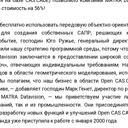
я на базе CAS.CADE) позволило компании MATRA Da
 стоимость на 56%!
ь бесплатно использовать передовую объектно-орие
n, для создания собственных САПР, решающих 
обытие, господин Юго Ружье, генеральный дире
нили нашу стратегию программной среды, потому чт
avision заключается в предоставлении широкой с
юч», отвечающих индивидуальным требованиям. Н
дов в области геометрического моделирования, ис
ы полагаем, что наш бизнес в области Open CAS.
ве, — добавляет господин Марк Генет, директор по 
MATRA Datavision, — мы приветствуем участие 
ваний, так и из промышленности. Они присоединят
 разработку новых функций и улучшений Open CAS.CA
нда уже приступила к работе с января 2000 года.