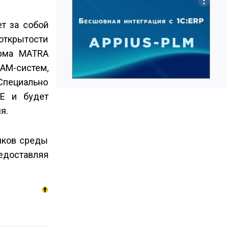
т за собой
открытости
ирма MATRA
AM-систем,
Специально
DE и будет
я.
щиков среды
редоставляя