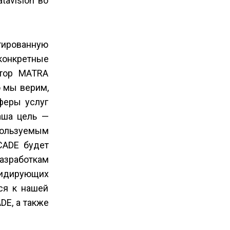
tavision во
нтированную
конкретные
ктор MATRA
о мы верим,
феры услуг
аша цель —
пользуемым
CADE будет
разработкам
лидирующих
ся к нашей
DE, а также