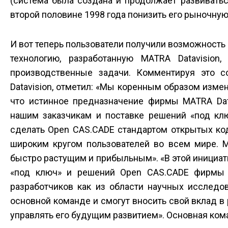
(система была создана и продолжает развиватьс
второй половине 1998 года понизить его рыночную
И вот теперь пользователи получили возможност
технологию, разработанную MATRA Datavisio
производственные задачи. Комментируя это с
Datavision, отметил: «Мы коренным образом изме
что истинное предназначение фирмы MATRA Dat
нашим заказчикам и поставке решений «под кл
сделать Open CAS.CADE стандартом открытых ко
широким кругом пользователей во всем мире. М
быстро растущим и прибыльным». «В этой инициати
«под ключ» и решений Open CAS.CADE фирмы 
разработчиков как из области научных исследо
основной команде и смогут вносить свой вклад в
управлять его будущим развитием». Основная кома