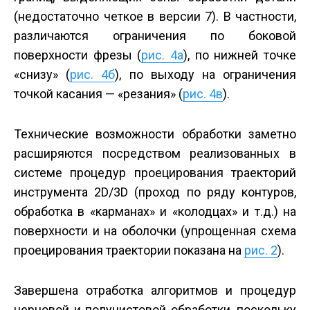
(недостаточно четкое в версии 7). В частности,
различаются ограничения по боковой
поверхности фрезы (
рис. 4а
), по нижней точке
«снизу» (
рис. 4б
), по выходу на ограничения
точкой касания — «резания» (
рис. 4в
).
Технические возможности обработки заметно
расширяются посредством реализованных в
системе процедур проецирования траекторий
инструмента 2D/3D (проход по ряду контуров,
обработка в «карманах» и «колодцах» и т.д.) на
поверхности и на оболочки (упрощенная схема
проецирования траектории показана на
рис. 2
).
Завершена отработка алгоритмов и процедур
черновой и получистовой обработки, поскольку