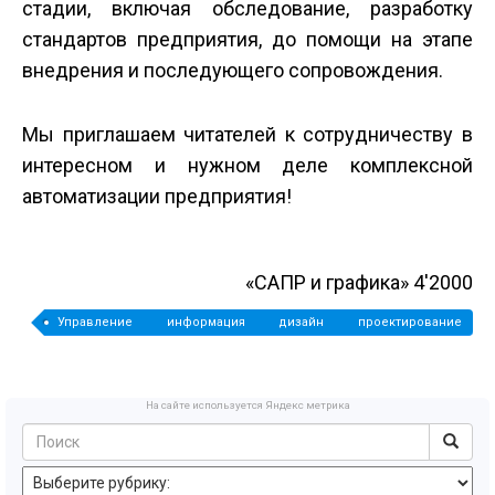
стадии, включая обследование, разработку
стандартов предприятия, до помощи на этапе
внедрения и последующего сопровождения.
Мы приглашаем читателей к сотрудничеству в
интересном и нужном деле комплексной
автоматизации предприятия!
«САПР и графика» 4'2000
Управление информация дизайн проектирование
производство сопровождение САПР производительность
труда электронный документ TDM PDM Workflow архив
документация СУД промышленность эксперт ISO 9000 поиск
На сайте используется Яндекс метрика
САПР архив интерфейс технологический проект просмотр
чертеж электронный растровый гибридный векторны