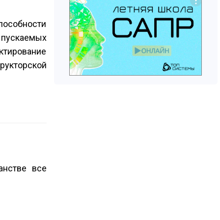
особности
ыпускаемых
тирование
трукторской
анстве все