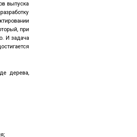
ов выпуска
разработку
ектировании
оторый, при
о. И задача
достигается
де дерева,
я;