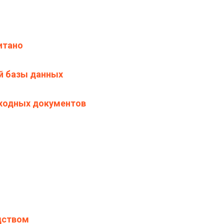
итано
й базы данных
ходных документов
дством