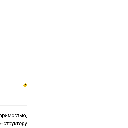
оримостью,
онструктору