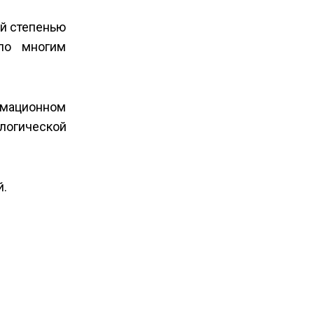
ой степенью
 по многим
рмационном
ологической
й.