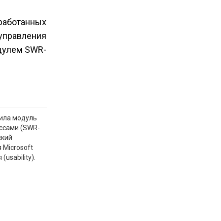
зработанных
 управления
дулем SWR-
чила модуль
ессами (SWR-
ский
Microsoft
usability).