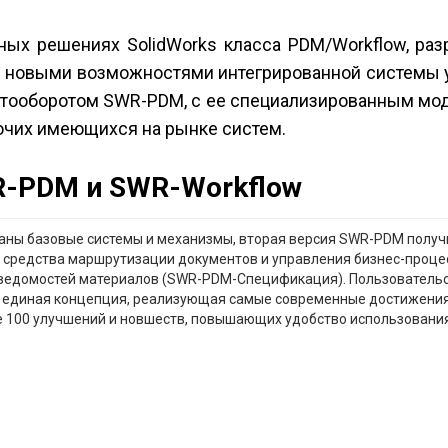
ных решениях SolidWorks класса PDM/Workflow, ра
 с новыми возможностями интегрированной системы
нтооборотом SWR-PDM, с ее специализированным мо
рочих имеющихся на рынке систем.
R-PDM и SWR-Workflow
ваны базовые системы и механизмы, вторая версия SWR-PDM полу
, средства маршрутизации документов и управления бизнес-проц
и ведомостей материалов (SWR-PDM-Спецификация). Пользователь
 единая концепция, реализующая самые современные достижения 
 100 улучшений и новшеств, повышающих удобство использования (