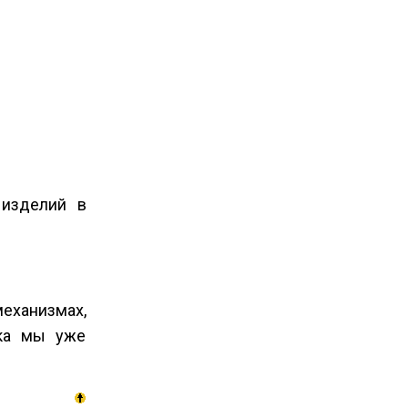
 изделий в
ханизмах,
ска мы уже