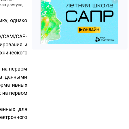
рав доступа,
ку, однако
D/CAM/CAE-
тирования и
хнического
е на первом
на данными
ормативных
 на первом
ченных для
ектронного