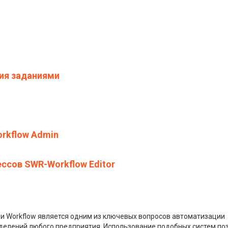
ия заданиями
rkflow Admin
ссов SWR-Workflow Editor
) и Workflow является одним из ключевых вопросов автоматизации
азделений любого предприятия. Использование подобных систем по