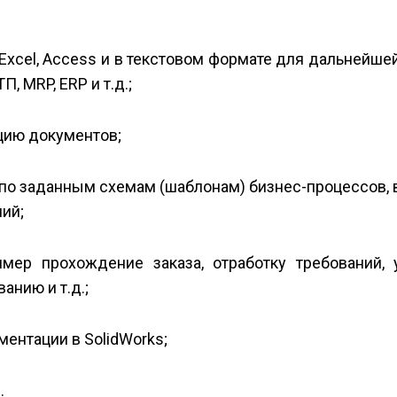
 Excel, Access и в текстовом формате для дальнейше
 MRP, ERP и т.д.;
цию документов;
о заданным схемам (шаблонам) бизнес-процессов, 
ий;
имер прохождение заказа, отработку требований, 
нию и т.д.;
ментации в SolidWorks;
.