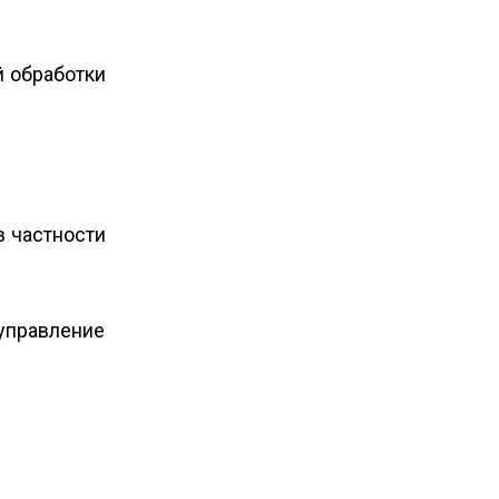
й обработки
в частности
управление