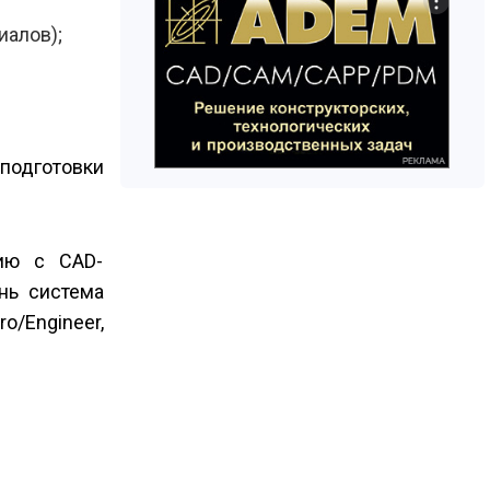
иалов);
подготовки
цию с CAD-
нь система
o/Engineer,