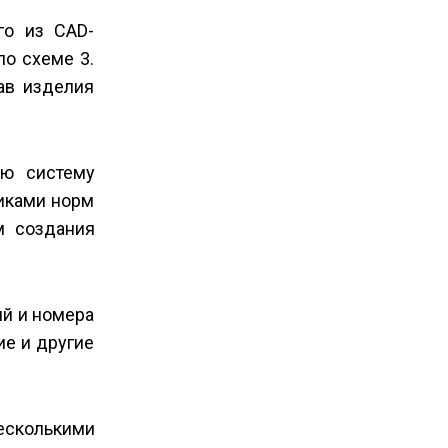
го из CAD-
по схеме 3.
ав изделия
ую систему
иками норм
м создания
ий и номера
ие и другие
есколькими