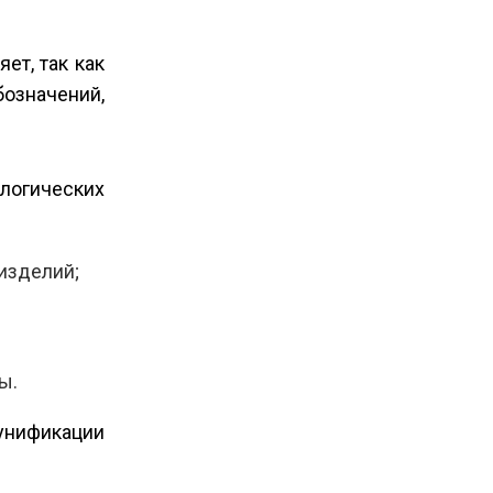
ет, так как
означений,
логических
изделий;
ы.
унификации