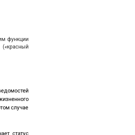
им функции
 («красный
ведомостей
 жизненного
этом случае
ает статус