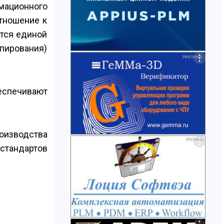
мационного
отношение к
ется единой
пирования)
беспечивают
роизводства
стандартов