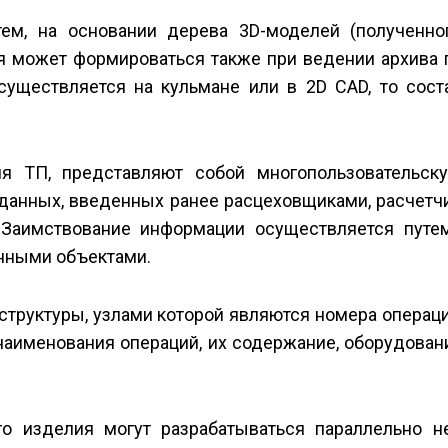
ем, на основании дерева 3D-моделей (полученно
я может формироваться также при ведении архива 
существляется на кульмане или в 2D CAD, то сост
ия ТП, представляют собой многопользовательск
 данных, введенных ранее расцеховщиками, расчетч
 Заимствование информации осуществляется путе
анными объектами.
структуры, узлами которой являются номера операц
наименования операций, их содержание, оборудован
о изделия могут разрабатываться параллельно н