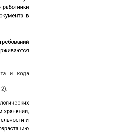
ю работники
окумента в
 требований
ерживаются
ата и кода
2).
логических
м хранения,
тельности и
озрастанию