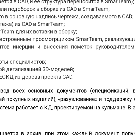
тся в CAD, и ее структура переносится в SmarTeam);
ли подсборок в сборке из CAD в SmarTeam;
 в основную надпись чертежа, создаваемого в CAD;
тежа) из CAD в SmarTeam;
Team для их вставки в сборку;
) встроенным просмотрщиком SmarTeam, реализующ
нтов инерции и внесения пометок руководителем
оты специалистов;
ой детализацией 3D-моделей;
ЕСКД из дерева проекта CAD.
ывод всех основных документов (спецификаций, 
ей покупных изделий), «разузлование» и поддержку
стема работает с КД, проектируемой на кульмане. В 
щается в архив, при этом каждый документ получ