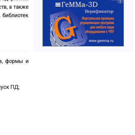
тв, а также
, библиотек
в, формы и
пуск ПД;