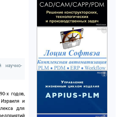
й научно-
0-х годов,
 Израиля и
плекса для
едприятий