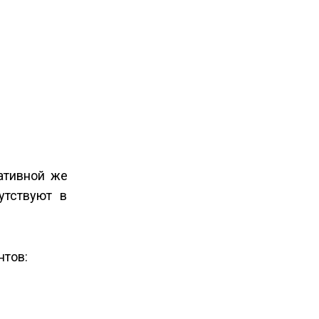
ативной же
утствуют в
нтов: