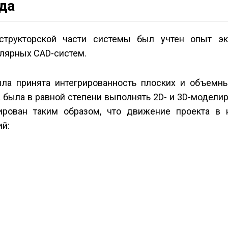
да
структорской части системы был учтен опыт эк
улярных CAD-систем.
ыла принята интегрированность плоских и объемн
 была в равной степени выполнять 2D- и 3D-модели
ирован таким образом, что движение проекта в
ий: