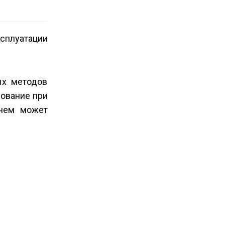
сплуатации
ых методов
рование при
 нем может