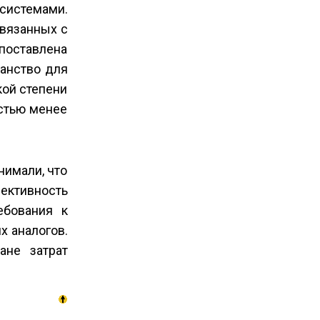
системами.
связанных с
поставлена
анство для
кой степени
стью менее
нимали, что
фективность
ебования к
 аналогов.
ане затрат