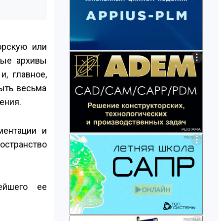
орскую или
ные архивы
, главное,
быть весьма
ения.
ментации и
остранство
ейшего ее