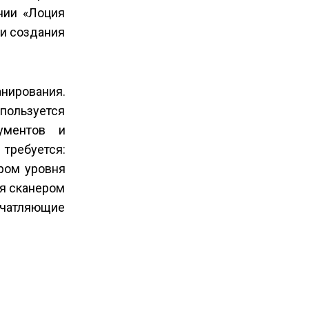
нии «Лоция
и создания
нирования.
пользуется
ументов и
требуется:
ром уровня
ия сканером
печатляющие