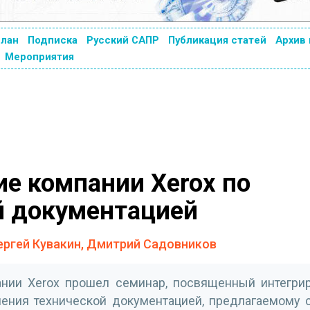
план
Подписка
Русский САПР
Публикация статей
Архив
Мероприятия
е компании Xerox по
й документацией
ергей Кувакин, Дмитрий Садовников
ании Xerox прошел семинар, посвященный интегри
ения технической документацией, предлагаемому 