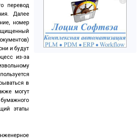
то перевод
ния. Далее
ние, номер
 защищенный
окументов)
они и будут
цесс из-за
извольному
пользуется
крываться в
акже могут
а бумажного
ющий этапы
инженерное