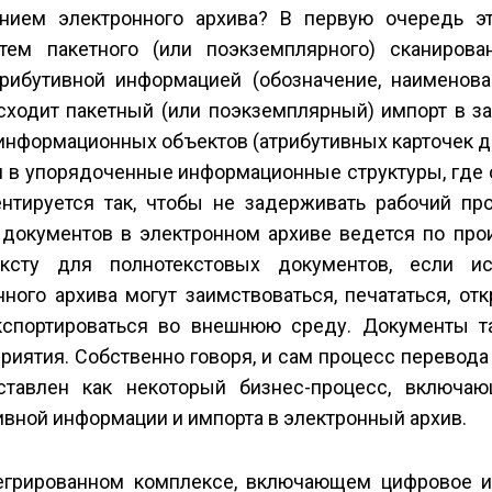
нием электронного архива? В первую очередь э
ем пакетного (или поэкземплярного) сканирова
ибутивной информацией (обозначение, наименова
роисходит пакетный (или поэкземплярный) импорт в
информационных объектов (атрибутивных карточек д
 в упорядоченные информационные структуры, где 
ентируется так, чтобы не задерживать рабочий про
документов в электронном архиве ведется по про
ксту для полнотекстовых документов, если ис
ного архива могут заимствоваться, печататься, от
кспортироваться во внешнюю среду. Документы т
риятия. Собственно говоря, и сам процесс перевод
тавлен как некоторый бизнес-процесс, включа
вной информации и импорта в электронный архив.
тегрированном комплексе, включающем цифровое 