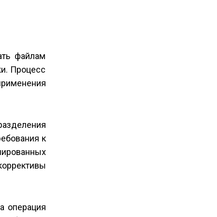
ать файлам
ки. Процесс
применения
разделения
ребования к
нированных
 коррективы
та операция