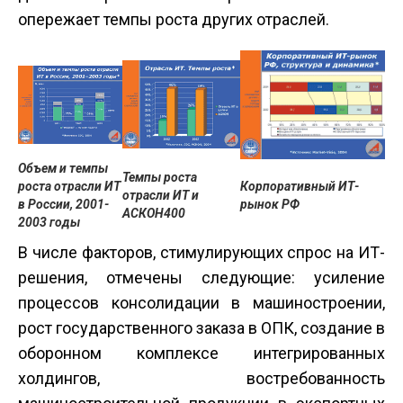
опережает темпы роста других отраслей.
Объем и темпы
Темпы роста
роста отрасли ИТ
Корпоративный ИТ-
отрасли ИТ и
в России, 2001-
рынок РФ
АСКОН400
2003 годы
В числе факторов, стимулирующих спрос на ИТ-
решения, отмечены следующие: усиление
процессов консолидации в машиностро­ении,
рост государственного заказа в ОПК, создание в
оборонном комплексе интегрированных
холдингов, востребованность