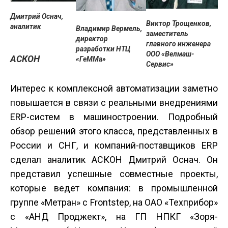
Дмитрий Оснач,
Виктор Трощенков,
аналитик
Владимир Вермель,
заместитель
директор
главного инженера
разработки НТЦ
ООО «Велмаш-
АСКОН
«ГеММа»
Сервис»
Интерес к комплексной автоматизации заметно
повышается в связи с реальными внедрениями
ERP-систем в машиностроении. Подробный
обзор решений этого класса, представленных в
России и СНГ, и компаний-поставщиков ERP
сделал аналитик АСКОН Дмитрий Оснач. Он
представил успешные совместные проекты,
которые ведет компания: в промышленной
группе «Метран» с Frontstep, на ОАО «Техприбор»
с «АНД Проджект», на ГП НПКГ «Зоря-