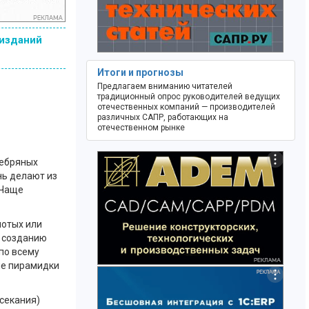
 изданий
Итоги и прогнозы
Предлагаем вниманию читателей
традиционный опрос руководителей ведущих
отечественных компаний — производителей
различных САПР, работающих на
отечественном рынке
еребряных
нь делают из
 Чаще
лотых или
т созданию
по всему
ые пирамидки
асекания)