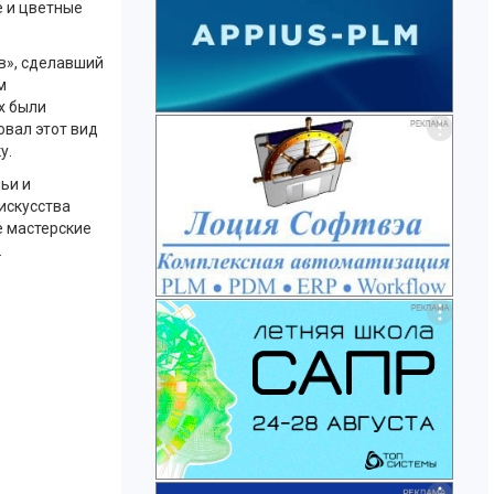
е и цветные
ов», сделавший
м
х были
овал этот вид
у.
ьи и
искусства
е мастерские
.