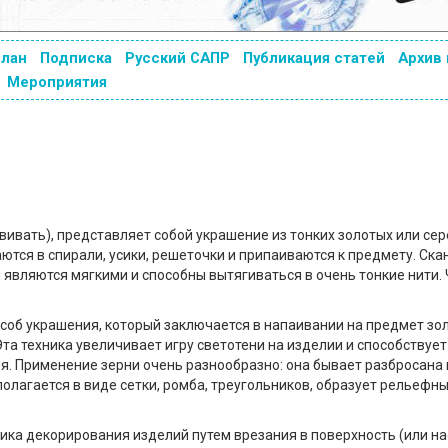
план
Подписка
Русский САПР
Публикация статей
Архив
Мероприятия
ь — свивать), представляет собой украшение из тонких золотых или с
ются в спирали, усики, решеточки и припаиваются к предмету. Ска
й являются мягкими и способны вытягиваться в очень тонкие нити.
.
пособ украшения, который заключается в напаивании на предмет зо
Эта техника увеличивает игру светотени на изделии и способствуе
. Применение зерни очень разнообразно: она бывает разбросана 
олагается в виде сетки, ромба, треугольников, образует рельефн
ехника декорирования изделий путем врезания в поверхность (или н