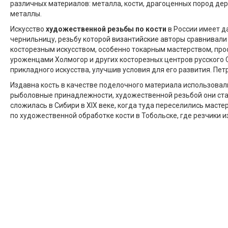
различных материалов: металла, кости, драгоценных пород дер
металлы.
Искусство
художественной резьбы по кости
в России имеет да
чернильницу, резьбу которой византийские авторы сравнивали
косторезным искусством, особенно токарным мастерством, просл
уроженцами Холмогор и других косторезных центров русского С
прикладного искусства, улучшив условия для его развития. Пет
Издавна кость в качестве поделочного материала использовал
рыболовные принадлежности, художественной резьбой они стал
сложилась в Сибири в XIX веке, когда туда переселились масте
по художественной обработке кости в Тобольске, где резчики и