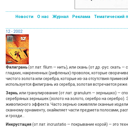
Новости
О нас
Журнал
Реклама
Тематический 
12 - 2002
Филигрань
(от лат. filum — нить), или скань (от др.-рус. скат
гладких, накрененных (рифленых) проволок, которые сворачива
чистого золота или серебра, которые из-за отсутствия примесе
используется филигрань из серебра, золотая встречается реже
Зернь
, или гранулирование (от лат. granulum — зернышко) — с
серебряных зернышек (золото на золото, серебро на серебро). 
живописного эффекта. Часто зернью оживляли сканные изделия
сканному орнаменту, окаймляет части предмета полосами, расп
и грозди…
Инкрустация
(от лат. incrustatio — покрывание корой) — это т