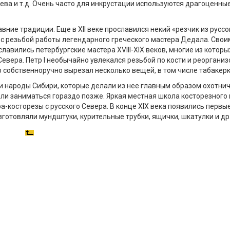
ева и т.д. Очень часто для инкрустации используются драгоценны
вние традиции. Еще в XII веке прославился некий «резчик из русс
 с резьбой работы легендарного греческого мастера Дедала. Свои
авились петербургские мастера XVIII-XIX веков, многие из которы
евера. Петр I необычайно увлекался резьбой по кости и реорганиз
р собственноручно вырезал несколько вещей, в том числе табакерк
и народы Сибири, которые делали из нее главным образом охотнич
и заниматься гораздо позже. Яркая местная школа косторезного 
ра-косторезы с русского Севера. В конце XIX века появились первы
зготовляли мундштуки, курительные трубки, ящички, шкатулки и др