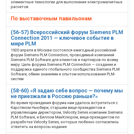
элементные технологии для выполнения электромагнитных
расчетов
По выставочным павильонам
(56-57) Всероссийский форум Siemens PLM
Connection 2011 — ключевое событие в
мире PLM
19­20 апреля в Москве состоялся ежегодный российский
форум Siemens PLM Connection, проводимый компанией
Siemens PLM Software для клиентов и партнеров по всему
миру. Цель форума Siemens PLM Connection — создание и
поддержка единого глобального сообщества Siemens PLM
Software, обмен знаниями и опытом использования PLM­
систем
(58-60) «Я задаю себе вопрос — почему мы
не приезжали в Россию раньше?»
Во время проведения форума нам удалось встретиться с
Карстеном Ньюбери, старшим вице-президентом и
управляющим директором, Velocity Series компании Siemens
PLM Software, и Биллом МакКлюром, вице-президентом по
разработке Velocity Series, которые любезно согласились
ответить на вопросы издания