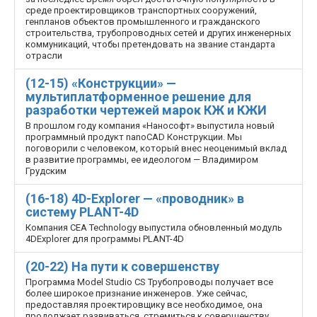
среде проектировщиков транспортных сооружений,
генпланов объектов промышленного и гражданского
строительства, трубопроводных сетей и других инженерных
коммуникаций, чтобы претендовать на звание стандарта
отрасли
(12-15) «Конструкции» —
мультиплатформенное решение для
разработки чертежей марок КЖ и КЖИ
В прошлом году компания «Нанософт» выпустила новый
программный продукт nanoCAD Конструкции. Мы
поговорили с человеком, который внес неоценимый вклад
в развитие программы, ее идеологом — Владимиром
Грудским
(16-18) 4D-Explorer — «проводник» в
систему PLANT-4D
Компания CEA Technology выпустила обновленный модуль
4D­Explorer для программы PLANT-4D
(20-22) На пути к совершенству
Программа Model Studio CS Трубопроводы получает все
более широкое признание инженеров. Уже сейчас,
предоставляя проектировщику все необходимое, она
продолжает развиваться, стремиться к совершенству