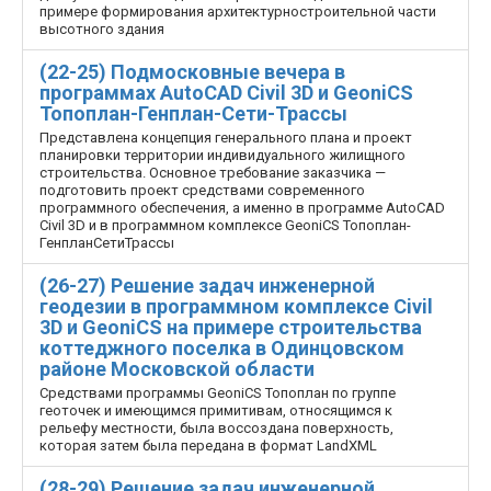
примере формирования архитектурно­строительной части
высотного здания
(22-25) Подмосковные вечера в
программах AutoCAD Civil 3D и GeoniCS
Топоплан-Генплан-Сети-Трассы
Представлена концепция генерального плана и проект
планировки территории индивидуального жилищного
строительства. Основное требование заказчика —
подготовить проект средствами современного
программного обеспечения, а именно в программе AutoCAD
Civil 3D и в программном комплексе GeoniCS Топоплан­
Генплан­Сети­Трассы
(26-27) Решение задач инженерной
геодезии в программном комплексе Civil
3D и GeoniCS на примере строительства
коттеджного поселка в Одинцовском
районе Московской области
Средствами программы GeoniCS Топоплан по группе
геоточек и имеющимся примитивам, относящимся к
рельефу местности, была воссоздана поверхность,
которая затем была передана в формат LandXML
(28-29) Решение задач инженерной