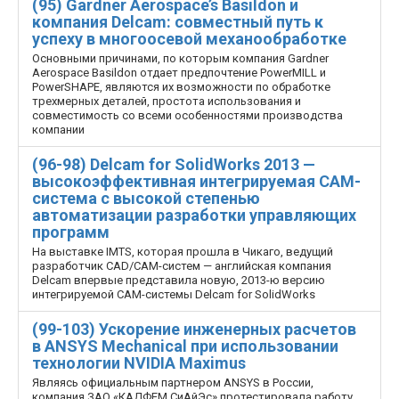
(95) Gardner Aerospace’s Basildon и
компания Delcam: совместный путь к
успеху в многоосевой механообработке
Основными причинами, по которым компания Gardner
Aerospace Basildon отдает предпочтение PowerMILL и
PowerSHAPE, являются их возможности по обработке
трехмерных деталей, простота использования и
совместимость со всеми особенностями производства
компании
(96-98) Delcam for SolidWorks 2013 —
высокоэффективная интегрируемая CAM-
система с высокой степенью
автоматизации разработки управляющих
программ
На выставке IMTS, которая прошла в Чикаго, ведущий
разработчик CAD/CAM-систем — английская компания
Delcam впервые представила новую, 2013-ю версию
интегрируемой CAM-системы Delcam for SolidWorks
(99-103) Ускорение инженерных расчетов
в ANSYS Mechanical при использовании
технологии NVIDIA Maximus
Являясь официальным партнером ANSYS в России,
компания ЗАО «КАДФЕМ Си­Ай­Эс» протестировала работу