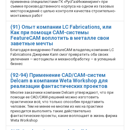
применена специалистами ГК «РусГазИнжиниринг» при
съемке производственного корпуса на одном из газовых
месторождений с целью контроля качества строительно­
монтажных работ
(91) Опыт компании LC Fabrications, или
Как при помощи CAM-системы
FeatureCAM воплотить в металле свои
заветные мечты
Благодаря внедрению FeatureCAM владелец компании LC
Fabrications Джереми Капп смог превратить оба своих
увлечения — мотоциклы и механообработку — в успешный
бизнес
(92-94) Применение CAD/CAM-систем
Delcam в компании Weta Workshop для
реализации фантастических проектов
Многие заказчики компании Delcam утверждают, что при
помощи ее CAD/CAM-решений можно изготовить
практически всё, что только способен представить
человек. Тем не менее не многим из них на практике
приходится выполнять такие действительно
фантастические проекты, какие воплощает в жизнь фирма
Weta Workshop