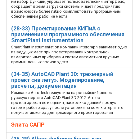
им набор функций, упрощает пользовательский интерфейс,
сокращает время загрузки системы и дает предприятию
возможность более гибко комплектовать программным
обеспечением рабочие места
(28-33) Проектирование КИПиА с
применением программного обеспечения
SmartPlant Instrumentation
SmartPlant Instrumentation компании Intergraph занимает одно
из ведущих мест при проектировании контрольно-
измерительных приборов и систем автоматики крупных
промышленных производств
(34-35) AutoCAD Plant 3D: трехмерный
проект «на лету». Моделирование,
расчеты, документация
Компания Autodesk выпустила на российский рынок
русскую версию AutoCAD Plant 3D 2012. Автор
протестировал ее и оценил, насколько данный продукт
готов к работе сразу после установки на компьютер и что
получает инженер для трехмерного проектирования
Элита САПР
(36-38) Albeo: фабрика бумаг для