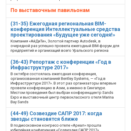
По выставочным павильонам
(31-35) Ежегодная региональная BIM-
конференция Интеллектуальные средства
проектирования «Будущее уже сегодня!»
Компания «АйДиТи», Золотой партнер Autodesk, в
очередной раз успешно провела ежегодный BIM-форум для
предприятий и организаций всего Уральского региона
(36-43) Репортаж с конференции «Год в
Инфраструктуре 2017»
В октябре состоялась ежегодная конференция,
организованная компанией Bentley Systems, — «Год в
Инфраструктуре 2017». В этот раз организаторы впервые
провели конференцию в Азии, а именно в Сингапуре.
Местом проведения был выбран конференц­центр Sands
Expo и выставочный центр первоклассного отеля Marina
Bay Sands
(44-49) Созвездие САПР 2017: когда
звезды становятся ближе
В подмосковном конгресс-отеле «Ареал» прошла
юбилейная конференция «Созвездие САПР 2017».