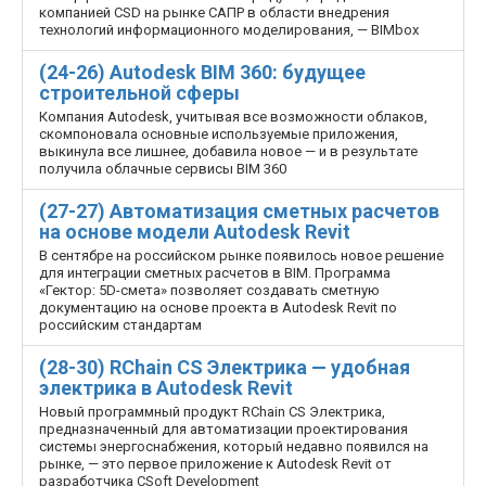
компанией CSD на рынке САПР в области внедрения
технологий информационного моделирования, — BIMbox
(24-26) Autodesk BIM 360: будущее
строительной сферы
Компания Autodesk, учитывая все возможности облаков,
скомпоновала основные используемые приложения,
выкинула все лишнее, добавила новое — и в результате
получила облачные сервисы BIM 360
(27-27) Автоматизация сметных расчетов
на основе модели Autodesk Revit
В сентябре на российском рынке появилось новое решение
для интеграции сметных расчетов в BIM. Программа
«Гектор: 5D-смета» позволяет создавать сметную
документацию на основе проекта в Autodesk Revit по
российским стандартам
(28-30) RChain CS Электрика — удобная
электрика в Autodesk Revit
Новый программный продукт RChain CS Электрика,
предназначенный для автоматизации проектирования
системы энергоснабжения, который недавно появился на
рынке, — это первое приложение к Autodesk Revit от
разработчика CSoft Development