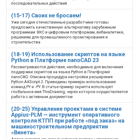
последовательных действий
(15-17) Своих не бросаем!
Уже сегодня отечественные разработчики готовы
предложить качественную альтернативу зарубежным
программам: ВКС и цифровым платформам, веб­аналитике,
решениям для промышленного проектирования и
строительства
(18-19) Использование скриптов на языке
Python в Платформе nanoCAD 23
Рассматриваются действия, необходимые для включения
поддержки скриптов на языке Python в Платформе
nanoCAD. Описана процедура настройки расширения
Python.AXScript.2. Приведены примеры использования
команд PY и - PY. В статье пример скрипта использует
глобальное имя ThisDrawing, через которое осуществляется
работа с активным документом
(20-25) Управление проектами в системе
Appius-PLM — инструмент оперативного
контроля КТПП при работе «под заказ» на
машиностроительном предприятии
«Винета»