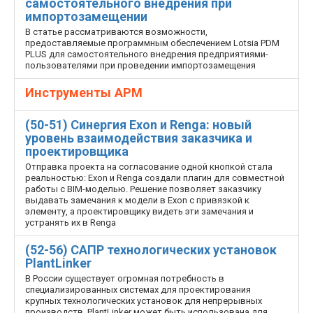
самостоятельного внедрения при
импортозамещении
В статье рассматриваются возможности,
предоставляемые программным обеспечением Lotsia PDM
PLUS для самостоятельного внедрения предприятиями-
пользователями при проведении импортозамещения
Инструменты АРМ
(50-51) Синергия Exon и Renga: новый
уровень взаимодействия заказчика и
проектировщика
Отправка проекта на согласование одной кнопкой стала
реальностью: Exon и Renga создали плагин для совместной
работы с BIM-моделью. Решение позволяет заказчику
выдавать замечания к модели в Exon с привязкой к
элементу, а проектировщику видеть эти замечания и
устранять их в Renga
(52-56) САПР технологических установок
PlantLinker
В России существует огромная потребность в
специализированных системах для проектирования
крупных технологических установок для непрерывных
производств. PlantLinker может быть использована для