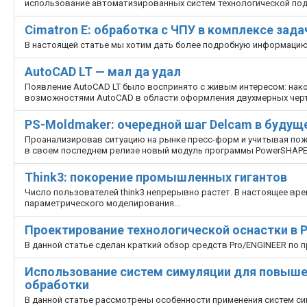
использование автоматизированных систем технологической под
Cimatron E: обработка с ЧПУ в комплексе зад
В настоящей статье мы хотим дать более подробную информацию о
AutoCAD LT — мал да удал
Появление AutoCAD LT было воспринято с живым интересом: нако
возможностями AutoCAD в области оформления двухмерных чертеж
PS-Moldmaker: очередной шаг Delcam в будущ
Проанализировав ситуацию на рынке пресс-форм и учитывая поже
в своем последнем релизе новый модуль программы PowerSHAPE
Think3: покорение промышленных гигантов
Число пользователей think3 непрерывно растет. В настоящее вр
параметрического моделирования...
Проектирование технологической оснастки в 
В данной статье сделан краткий обзор средств Pro/ENGINEER по
Использование систем симуляции для повыше
обработки
В данной статье рассмотрены особенности применения систем си