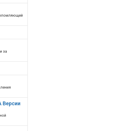
ошеломляющей
и за
вления
 Версии
нной