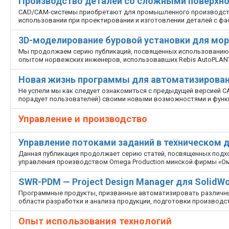
Производство деталей со сложными поверхн
CAD/CAM-системы приобретают для промышленного производства
использовании при проектировании и изготовлении деталей с ф
3D-моделирование буровой установки для мо
Мы продолжаем серию публикаций, посвященных использованию п
опытом норвежских инженеров, использовавших Rebis AutoPLAN
Новая жизнь программы для автоматизирован
Не успели мы как следует ознакомиться с предыдущей версией CAD
порадует пользователей) своими новыми возможностями и функ
Управление и производство
Управление потоками заданий в техническом
Данная публикация продолжает серию статей, посвященных подх
управления производством Omega Production минской фирмы «О
SWR-PDM — Project Design Manager для SolidWo
Программные продукты, призванные автоматизировать различны
области разработки и анализа продукции, подготовки производст
Опыт использования технологий