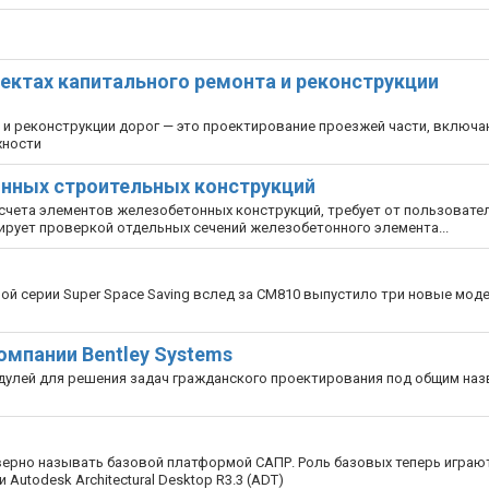
ектах капитального ремонта и реконструкции
а и реконструкции дорог — это проектирование проезжей части, включ
хности
онных строительных конструкций
счета элементов железобетонных конструкций, требует от пользовате
ирует проверкой отдельных сечений железобетонного элемента...
й серии Super Space Saving вслед за CM810 выпустило три новые моде
омпании Bentley Systems
одулей для решения задач гражданского проектирования под общим на
верно называть базовой платформой САПР. Роль базовых теперь играют
utodesk Architectural Desktop R3.3 (ADT)