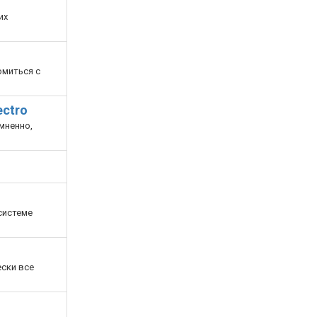
их
омиться с
ctro
мненно,
системе
ски все