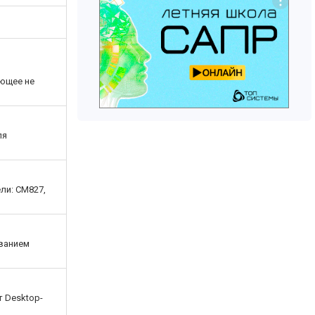
ающее не
ля
ли: СМ827,
званием
 Desktop-