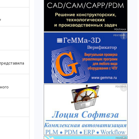
У
 представила
рного