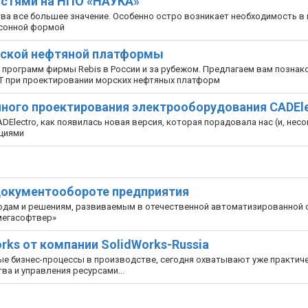
остями на НПО «НАУКА»
 все большее значение. Особенно остро возникает необходимость в 
асонной формой
рской нефтяной платформы
рограмм фирмы Rebis в России и за рубежом. Предлагаем вам познак
T при проектировании морских нефтяных платформ
ного проектирования электрооборудования CADEle
Electro, как появилась новая версия, которая порадовала нас (и, несо
циями
 документообороте предприятия
одам и решениям, развиваемым в отечественной автоматизированной 
мегасофтвер»
rks от компании SolidWorks-Russia
е бизнес-процессы в производстве, сегодня охватывают уже практиче
ва и управления ресурсами...