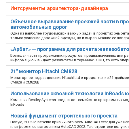
Интсрументы архитектора-дизайнера
Объемное выравнивание проезжей части в про
автомобильных дорог
Одна из наиболее трудоемких и важных задач в проектах ремонт
только усиление дорожной одежды, но и выравнивание ее повер
«Арбат» — программа для расчета железобет
Большая часть программных продуктов, предназначенных для ра
информацию и выдает результаты в терминах СНиП, то есть опер
21" монитор Hitachi СМ828
Мониторное подразделение Hitachi Ltd в продолжение 21-дюймово
СМ828 и СМ828В
Использование сквозной технологии InRoads к
Компания Bentley Systems предлагает семейство программных м
InRoads
Новый фундамент строительного проекта
Новую, 2002-ю версию привычного всем AutoCAD сегодня уже не
платформы со встроенным AutoCAD 2002. Так, строители получили A