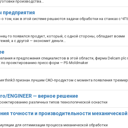
готовки производства...
ач предприятия
 том, как в этой системе решаются задачи обработки на станках с ЧП
нец-то появился продукт, который, с одной стороны, обладает всеми
ей, а с другой — экономит деньги...
ее
лания и предложения специалистов в этой области, фирма Delcam plc
 по проектированию пресс-форм — PS-Moldmaker
емя think3 признан лучшим CAD-продуктом c момента появления трехме
Pro/ENGINEER — верное решение
 проектированию различных типов технологической оснастки
ния точности и производительности механической
муляции для оптимизации процесса механической обработки