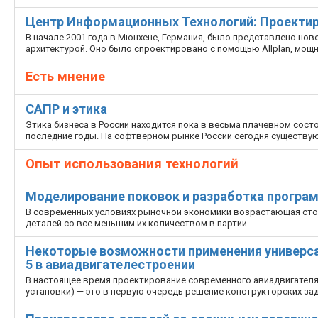
Центр Информационных Технологий: Проектир
В начале 2001 года в Мюнхене, Германия, было представлено н
архитектурой. Оно было спроектировано с помощью Allplan, мо
Есть мнение
САПР и этика
Этика бизнеса в России находится пока в весьма плачевном сост
последние годы. На софтверном рынке России сегодня существую
Опыт использования технологий
Моделирование поковок и разработка програ
В современных условиях рыночной экономики возрастающая сто
деталей со все меньшим их количеством в партии...
Некоторые возможности применения универса
5 в авиадвигателестроении
В настоящее время проектирование современного авиадвигателя
установки) — это в первую очередь решение конструкторских зад