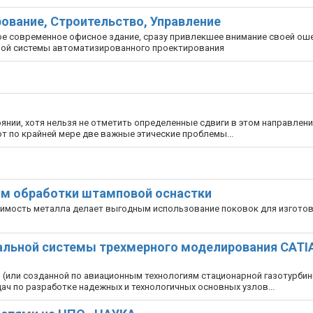
ование, Строительство, Управление
овое современное офисное здание, сразу привлекшее внимание своей 
щной системы автоматизированного проектирования
оянии, хотя нельзя не отметить определенные сдвиги в этом направлени
т по крайней мере две важные этические проблемы...
мм обработки штамповой оснастки
имость металла делает выгодным использование поковок для изгото
льной системы трехмерного моделирования CATIA
 (или созданной по авиационным технологиям стационарной газотурби
ач по разработке надежных и технологичных основных узлов...