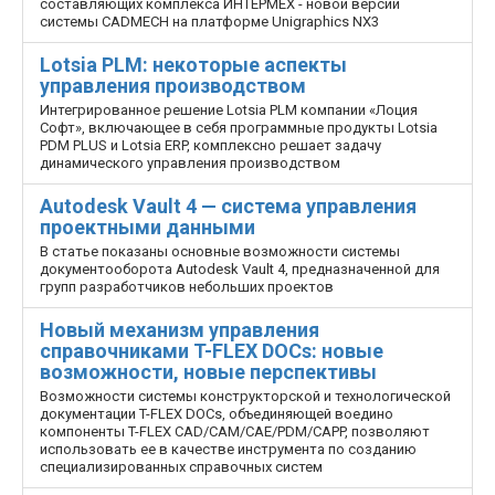
составляющих комплекса ИНТЕРМЕХ - новой версии
системы CADMECH на платформе Unigraphics NX3
Lotsia PLM: некоторые аспекты
управления производством
Интегрированное решение Lotsia PLM компании «Лоция
Софт», включающее в себя программные продукты Lotsia
PDM PLUS и Lotsia ERP, комплексно решает задачу
динамического управления производством
Autodesk Vault 4 — система управления
проектными данными
В статье показаны основные возможности системы
документооборота Autodesk Vault 4, предназначенной для
групп разработчиков небольших проектов
Новый механизм управления
справочниками T-FLEX DOCs: новые
возможности, новые перспективы
Возможности системы конструкторской и технологической
документации T-FLEX DOCs, объединяющей воедино
компоненты T-FLEX CAD/CAM/CAE/PDM/CAPP, позволяют
использовать ее в качестве инструмента по созданию
специализированных справочных систем