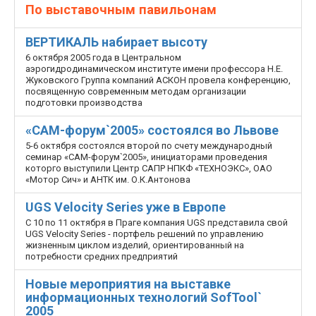
По выставочным павильонам
ВЕРТИКАЛЬ набирает высоту
6 октября 2005 года в Центральном
аэрогидродинамическом институте имени профессора Н.Е.
Жуковского Группа компаний АСКОН провела конференцию,
посвященную современным методам организации
подготовки производства
«САМ-форум`2005» состоялся во Львове
5-6 октября состоялся второй по счету международный
семинар «САМ-форум`2005», инициаторами проведения
которго выступили Центр САПР НПКФ «ТЕХНОЭКС», ОАО
«Мотор Сич» и АНТК им. О.К.Антонова
UGS Velocity Series уже в Европе
С 10 по 11 октября в Праге компания UGS представила свой
UGS Velocity Series - портфель решений по управлению
жизненным циклом изделий, ориентированный на
потребности средних предприятий
Новые мероприятия на выставке
информационных технологий SofTool`
2005