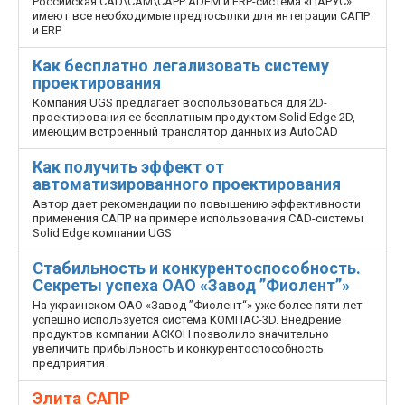
Российская CAD\CAM\CAPP ADEM и ERP-система «ПАРУС»
имеют все необходимые предпосылки для интеграции САПР
и ERP
Как бесплатно легализовать систему
проектирования
Компания UGS предлагает воспользоваться для 2D-
проектирования ее бесплатным продуктом Solid Edge 2D,
имеющим встроенный транслятор данных из AutoCAD
Как получить эффект от
автоматизированного проектирования
Автор дает рекомендации по повышению эффективности
применения САПР на примере использования CAD-системы
Solid Edge компании UGS
Стабильность и конкурентоспособность.
Секреты успеха ОАО «Завод ”Фиолент”»
На украинском ОАО «Завод ”Фиолент“» уже более пяти лет
успешно используется система КОМПАС-3D. Внедрение
продуктов компании АСКОН позволило значительно
увеличить прибыльность и конкурентоспособность
предприятия
Элита САПР