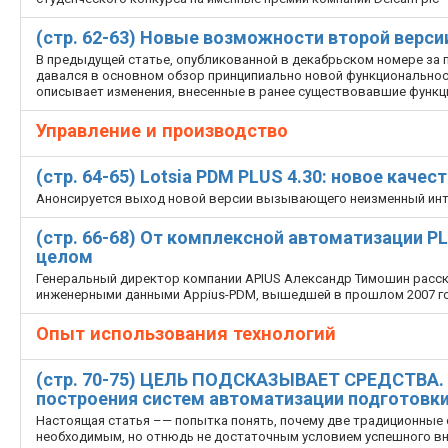
(стр. 62-63) Новые возможности второй верс
В предыдущей статье, опубликованной в декабрьском номере за п
давался в основном обзор принципиально новой функциональност
описывает изменения, внесенные в ранее существовавшие функц
Управление и производство
(стр. 64-65) Lotsia PDM PLUS 4.30: новое каче
Анонсируется выход новой версии вызывающего неизменный инте
(стр. 66-68) От комплексной автоматизации P
целом
Генеральный директор компании APIUS Александр Тимошин расск
инженерными данными Appius-PDM, вышедшей в прошлом 2007 г
Опыт использования технологий
(стр. 70-75) ЦЕЛЬ ПОДСКАЗЫВАЕТ СРЕДСТВА.
построения систем автоматизации подготовк
Настоящая статья –— попытка понять, почему две традиционные
необходимым, но отнюдь не достаточным условием успешного вн