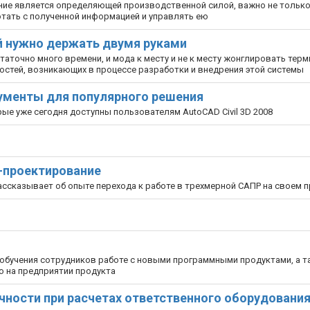
ание является определяющей производственной силой, важно не тольк
отать с полученной информацией и управлять ею
ый нужно держать двумя руками
аточно много времени, и мода к месту и не к месту жонглировать тер
тей, возникающих в процессе разработки и внедрения этой системы
струменты для популярного решения
ые уже сегодня доступны пользователям AutoCAD Civil 3D 2008
D-проектирование
ассказывает об опыте перехода к работе в трехмерной САПР на своем 
обучения сотрудников работе с новыми программными продуктами, а т
о на предприятии продукта
чности при расчетах ответственного оборудовани