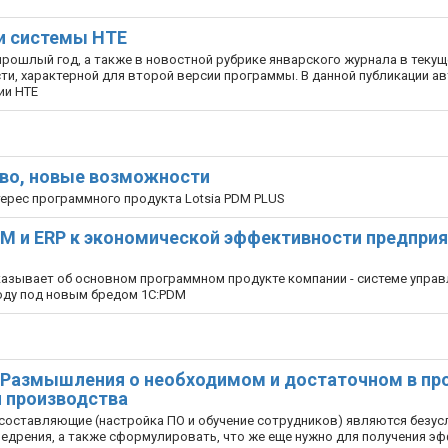
ии системы НТЕ
рошлый год, а также в новостной рубрике январского журнала в текущ
и, характерной для второй версии программы. В данной публикации а
ии НТЕ
ство, новые возможности
рес программного продукта Lotsia PDM PLUS
LM и ERP к экономической эффективности предприя
азывает об основном программном продукте компании - системе управ
оду под новым бредом 1С:PDM
 Размышления о необходимом и достаточном в пр
и производства
 составляющие (настройка ПО и обучение сотрудников) являются безу
едрения, а также сформулировать, что же еще нужно для получения э