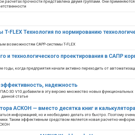
ри расчетах прочности представлена двумя группами. Они применяются
ветственности
ы T-FLEX Технология по нормированию технологич
вым возможностям CAPP-системы T-FLEX
ого и технологического проектирования в САПР кор
е годы, когда предприятия начали активно переходить от автоматизац
, эффективность, надежность
ПАС-3D V10 добавили в эту версию множество новых функциональных
 данной статье
ктора АСКОН — вместо десятка книг и калькулятор
аться информацией, но и необходимо делать это быстро. Поэтому очен
ники. Таким эффективным средством является новая расчетно-информ
АСКОН