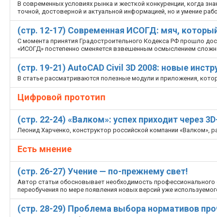
В современных условиях рынка и жесткой конкуренции, когда зн
точной, достоверной и актуальной информацией, но и умение раб
(стр. 12-17) Современная ИСОГД: мяч, котор
С момента принятия Градостроительного Кодекса РФ прошло дост
«ИСОГД» постепенно сменяется взвешенным осмыслением сложнос
(стр. 19-21) AutoCAD Civil 3D 2008: новые ин
В статье рассматриваются полезные модули и приложения, котор
Цифровой прототип
(стр. 22-24) «Валком»: успех приходит через 3
Леонид Харченко, конструктор российской компании «Валком», р
Есть мнение
(стр. 26-27) Учение — по-прежнему свет!
Автор статьи обосновывает необходимость профессионального 
переобучения по мере появления новых версий уже используемог
(стр. 28-29) Проблема выбора нормативов про