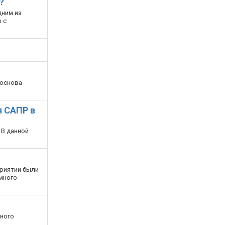
?
дним из
 с
 основа
я САПР в
 В данной
приятии были
много
дного