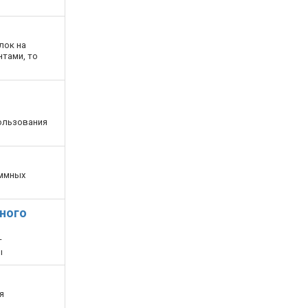
лок на
нтами, то
пользования
аммных
чного
т
ы
я