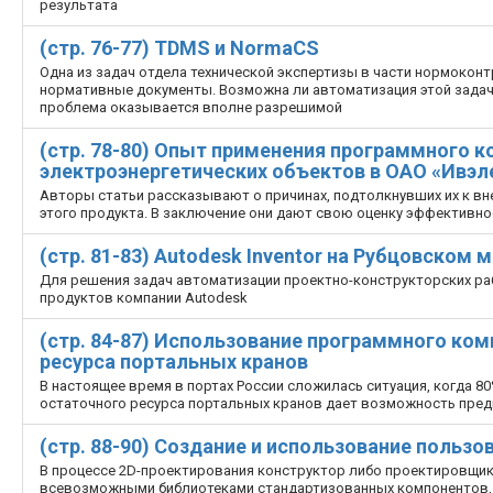
результата
(стр. 76-77) TDMS и NormaCS
Одна из задач отдела технической экспертизы в части нормокон
нормативные документы. Возможна ли автоматизация этой задачи
проблема оказывается вполне разрешимой
(стр. 78-80) Опыт применения программного к
электроэнергетических объектов в ОАО «Ивэ
Авторы статьи рассказывают о причинах, подтолкнувших их к вн
этого продукта. В заключение они дают свою оценку эффективн
(стр. 81-83) Autodesk Inventor на Рубцовско
Для решения задач автоматизации проектно-конструкторских ра
продуктов компании Autodesk
(стр. 84-87) Использование программного ко
ресурса портальных кранов
В настоящее время в портах России сложилась ситуация, когда 8
остаточного ресурса портальных кранов дает возможность пред
(стр. 88-90) Создание и использование польз
В процессе 2D-проектирования конструктор либо проектировщик
всевозможными библиотеками стандартизованных компонентов, и