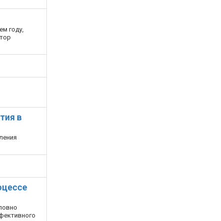
ем году,
втор
тия в
ления
оцессе
словно
ффективного