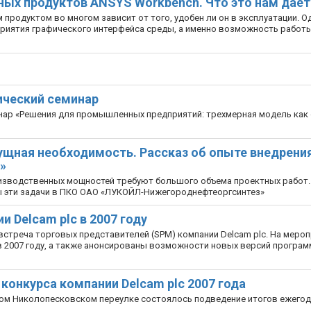
ных продуктов ANSYS Workbench. Что это нам дает
продуктом во многом зависит от того, удобен ли он в эксплуатации. О
риятия графического интерфейса среды, а именно возможность работы
ический семинар
нар «Решения для промышленных предприятий: трехмерная модель как
асущная необходимость. Рассказ об опыте внедрени
»
изводственных мощностей требуют большого объема проектных работ.
ы эти задачи в ПКО ОАО «ЛУКОЙЛ-Нижегороднефтеоргсинтез»
и Delcam plc в 2007 году
 встреча торговых представителей (SPM) компании Delcam plc. На меро
в 2007 году, а также анонсированы возможности новых версий програм
 конкурса компании Delcam plc 2007 года
шом Николопесковском переулке состоялось подведение итогов ежего