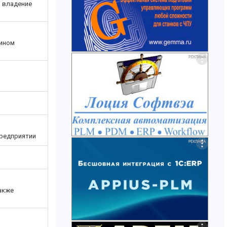
о владение
мином
предприятии
акже
я