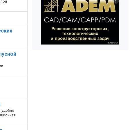
 при
еских
пусной
ии
а
ь удобно
ационная