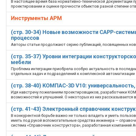
В настоящее время база нормативно-технической документации п
проектировании и оценке прочности объектов разной степени от
Инструменты АРМ
(стр. 30-34) Новые возможности CAPP-систем
процессов
Авторы статьи продолжают серию публикаций, посвященных но
(стр. 35-37) Уровни интеграции конструкторск
мебели
Проблема интеграции приобрела особую актуальность в последни
отдельных задач и подразделений к комплексной автоматизации
(стр. 38-40) КОМПАС-3D V10: универсальность
Идя навстречу пожеланиям проектировщиков, разработчики КОМ
возможностей и улучшений. О некоторых из них рассказывается в
(стр. 41-43) Электронный справочник констру
В конкурентной борьбе важно не только владеть и уметь пользов
иметь под рукой вспомогательные средства инженера — справоч
система «Справочник конструктора», разработанная компанией 