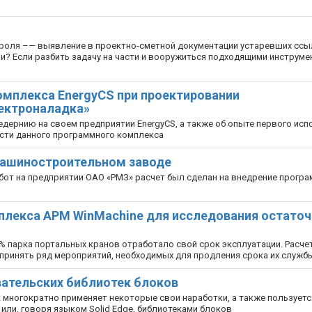
троля –— выявление в проектно-сметной документации устаревших ссы
? Если разбить задачу на части и вооружиться подходящими инструме
омплекса EnergyCS при проектировании
лектроналадка»
едернию на своем предприятии EnergyCS, а также об опыте первого ис
ости данного программного комплекса
м машиностроительном заводе
бот на предприятии ОАО «РМЗ» расчет был сделан на внедрение прогр
мплекса APM WinMachine для исследования остато
0% парка портальных кранов отработало свой срок эксплуатации. Расче
принять ряд мероприятий, необходимых для продления срока их служб
овательских библиотек блоков
 многократно применяет некоторые свои наработки, а также пользуетс
ли, говоря языком Solid Edge, библиотеками блоков