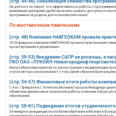
(стр. 44-46) Локализация семейства программ
Ни для кого не секрет, что эффективность работы с программным 
важнейших критериев удобства можно назвать доступность восп
программой на родном для пользователя языке
По выставочным павильонам
(стр. 48) Компания НАВГЕОКОМ провела практ
19-20 февраля компания НАВГЕОКОМ провела практический семи
проектирования и управления»
(стр. 50-53) Внедрение САПР не роскошь, а н
ПКО ОАО «ЛУКОЙЛ-Нижегороднефтеоргсинтез
Масштабные мероприятия по реконструкции и модернизации про
статье авторы рассказывают о том, каким образом были решен
(стр. 54-57) Финансовые итоги работы компани
С 4 по 7 февраля в г. Эстепона (Испания) прошла Международная
объявлены финансовые показатели работы компании Delcam plc 
обеспечения
(стр. 58-61) Подведение итогов студенческого
24 января в резиденции посла Великобритании в Москве в Боль
студенческого конкурса на именные премии компании Delcam plc