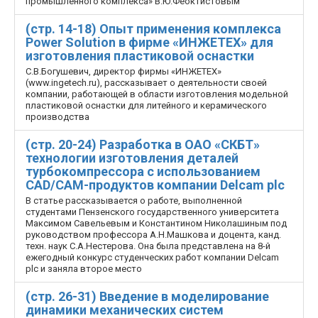
промышленного комплекса» В.Ю.Феоктистовым
(стр. 14-18) Опыт применения комплекса
Power Solution в фирме «ИНЖЕТЕХ» для
изготовления пластиковой оснастки
С.В.Богушевич, директор фирмы «ИНЖЕТЕХ»
(www.ingetech.ru), рассказывает о деятельности своей
компании, работающей в области изготовления модельной
пластиковой оснастки для литейного и керамического
производства
(стр. 20-24) Разработка в ОАО «СКБТ»
технологии изготовления деталей
турбокомпрессора с использованием
CAD/CAM-продуктов компании Delcam plc
В статье рассказывается о работе, выполненной
студентами Пензенского государственного университета
Максимом Савельевым и Константином Николашиным под
руководством профессора А.Н.Машкова и доцента, канд.
техн. наук С.А.Нестерова. Она была представлена на 8-й
ежегодный конкурс студенческих работ компании Delcam
plc и заняла второе место
(стр. 26-31) Введение в моделирование
динамики механических систем