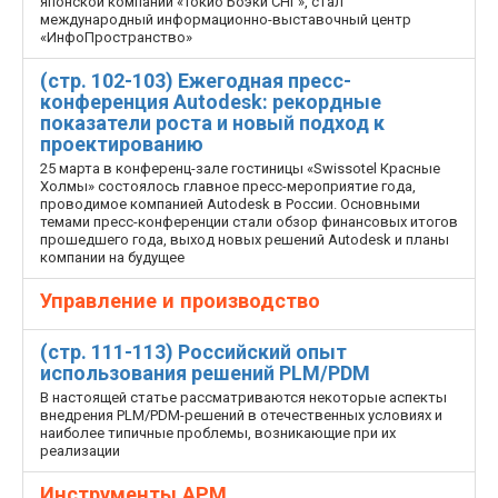
японской компании «Токио Боэки СНГ», стал
международный информационно-выставочный центр
«ИнфоПространство»
(стр. 102-103) Ежегодная пресс-
конференция Autodesk: рекордные
показатели роста и новый подход к
проектированию
25 марта в конференц-зале гостиницы «Swissotel Красные
Холмы» состоялось главное пресс-мероприятие года,
проводимое компанией Autodesk в России. Основными
темами пресс-конференции стали обзор финансовых итогов
прошедшего года, выход новых решений Autodesk и планы
компании на будущее
Управление и производство
(стр. 111-113) Российский опыт
использования решений PLM/PDM
В настоящей статье рассматриваются некоторые аспекты
внедрения PLM/PDM-решений в отечественных условиях и
наиболее типичные проблемы, возникающие при их
реализации
Инструменты АРМ