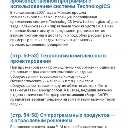
производственной программы с
использованием системы TechnologiCS
В конце весны 2007 года в Москве прошла
специализированная конференция, посвященная
применению системы TechnologiCS (www.technologics.ru) для
задач планирования и управления производством. На ней
впервые была «вживую» продемонстрирована пятая
версия программы и достаточно подробно рассмотрены
примеры решения задач, типичных для многих
производственных предприятий
(стр. 50-53) Технология комплексного
проектирования
При проектировании промышленных сооружений одной из
основных задач является компоновка здания,
оборудования и трассировка коммуникаций
(технологических, инженерных и т.п.). При этом
оборудование, трассы и другие объекты должны быть
взаимоувязаны между собой. А.В.Лоза, ведущий инженер
отдела технической поддержки компании «Бюро САПР»,
предлагает вариант решения автоматизации именно такой
задачи
(стр. 54-58) От программных продуктов —
к отраслевым решениям
В процессе эксплуатации PLM-решений заказчик часто