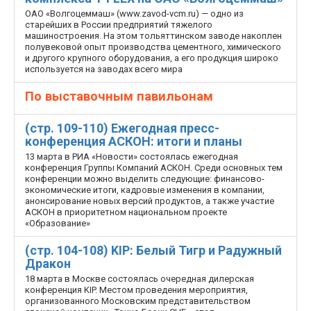
ОАО «Волгоцеммаш» (www.zavod-vcm.ru) — одно из
старейших в России предприятий тяжелого
машиностроения. На этом тольяттинском заводе накоплен
полувековой опыт производства цементного, химического
и другого крупного оборудования, а его продукция широко
используется на заводах всего мира
По выставочным павильонам
(стр. 109-110) Ежегодная пресс-
конференция АСКОН: итоги и планы
13 марта в РИА «Новости» состоялась ежегодная
конференция Группы Компаний АСКОН. Среди основных тем
конференции можно выделить следующие: финансово-
экономические итоги, кадровые изменения в компании,
анонсирование новых версий продуктов, а также участие
АСКОН в приоритетном национальном проекте
«Образование»
(стр. 104-108) KIP: Белый Тигр и Радужный
Дракон
18 марта в Москве состоялась очередная дилерская
конференция KIP. Местом проведения мероприятия,
организованного Московским представительством