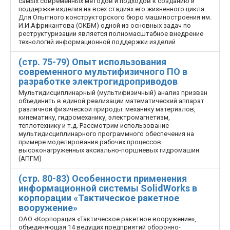
самых современных методов и подходов к созданию и
поддержке изделия на всех стадиях его жизненного цикла.
Для Опытного конструкторского бюро машиностроения им.
И.И.Африкантова (ОКБМ) одной из основных задач по
реструктуризации является полномасштабное внедрение
технологий информационной поддержки изделий
(стр. 75-79) Опыт использования
современного мультифизичного ПО в
разработке электрогидроприводов
Мультидисциплинарный (мультифизичный) анализ призван
объединить в единой реализации математический аппарат
различной физической природы: механику материалов,
кинематику, гидромеханику, электромагнетизм,
теплотехнику и т.д. Рассмотрим использование
мультидисциплинарного программного обеспечения на
примере моделирования рабочих процессов
высоконагруженных аксиально-поршневых гидромашин
(АПГМ)
(стр. 80-83) Особенности применения
информационной системы SolidWorks в
корпорации «Тактическое ракетное
вооружение»
ОАО «Корпорация «Тактическое ракетное вооружение»,
объединяющая 14 ведущих предприятий оборонно-