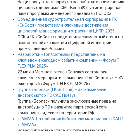
На цифровую платформу по разработке и применению
цифровых двойников CML-Bench® был интегрирован
пакет программ инженерного анализа «ЛОГОС»
Объединённая судостроительная корпорация и ГК
«СиСофт» представили ключевые достижения
цифровой трансформации отрасли на ЦИПР-2025
ОСК и ГК «СиСофт» представили совместный стенд на
выставочной экспозиции «Цифровой индустрии
промышленной России»
Разработки «Топ Системы» представлены на
ключевом ежегодном событии компании - «Форум T
FLEX PLM 2025»
22 мая в Москве в отеле «Солюкс» состоялось
ключевое мероприятие компании «Топ Системы» — XVI
ежегодный «Форум T-FLEX PLM 2025»
Группа «Борлас» (ГК Softline) – эксклюзивный
дистрибьютор ПО CAE Fidesys
Группа «Борлас» получила эксклюзивные права на
дистрибуцию ПО и развитие партнерской сети
компании «Фидесис» на территории РФ
«ГАММА Тех» обновил библиотеку материалов в САПР
«ГАММА»
Новая библиотека стала доступна в майском