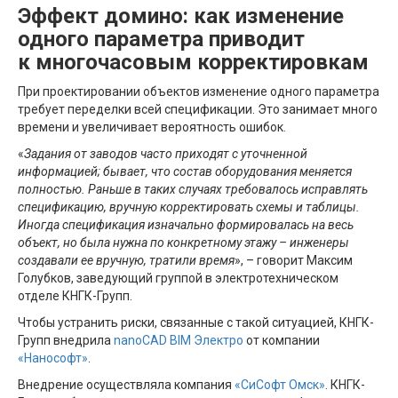
Эффект домино:
как изменение
одного параметра приводит
к
многочасовым корректировкам
При проектировании объектов изменение одного параметра
требует переделки всей спецификации. Это занимает много
времени и увеличивает вероятность ошибок.
«
Задания
от заводов часто приходят с уточненной
информацией; бывает, что состав оборудования меняется
полностью. Раньше в таких случаях требовалось исправлять
спецификацию, вручную корректировать схемы и таблицы.
Иногда спецификация изначально формировалась на весь
объект, но была нужна по конкретному этажу – инженеры
создавали ее вручную, тратили время
», – говорит Максим
Голубков, заведующий группой в электротехническом
отделе КНГК-Групп.
Чтобы устранить риски, связанные с такой ситуацией, КНГК-
Групп внедрила
nanoCAD BIM Электро
от компании
«Нанософт
»
.
Внедрение осуществляла компания
«СиСофт Омск
»
. КНГК-