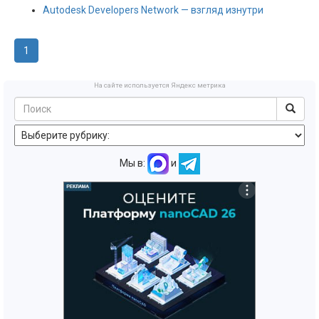
Autodesk Developers Network — взгляд изнутри
1
На сайте используется Яндекс метрика
Мы в:
и