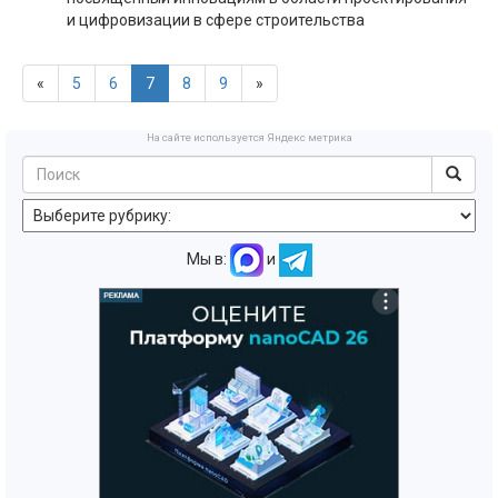
и цифровизации в сфере строительства
«
5
6
7
8
9
»
На сайте используется Яндекс метрика
Мы в:
и