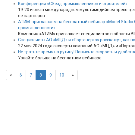
Конференция «CSeзд промышленников и строителей»
19-20 июня в международном мультимедийном пресс-цент
ее партнеров
АТИМ: приглашаем на бесплатный вебинар «Model Studio
промышленности»
Компания «АТИМ» приглашает специалистов в области B
Специалисты АО «МЦД» и «Портэнерго» расскажут, как п
22 мая 2024 года эксперты компаний АО «МЦД» и «Портэ
Не тратьте время на рутину! Повысьте скорость и удобст
Узнайте больше на бесплатном вебинаре
«
6
7
8
9
10
»