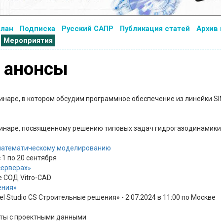
план
Подписка
Русский САПР
Публикация статей
Архив
Мероприятия
, анонсы
бинаре, в котором обсудим программное обеспечение из линейки 
бинаре, посвященному решению типовых задач гидрогазодинамики
 математическому моделированию
 1 по 20 сентября
серверах»
е СОД Vitro-CAD
ения»
 Studio CS Строительные решения» - 2.07.2024 в 11:00 по Москве
оты с проектными данными