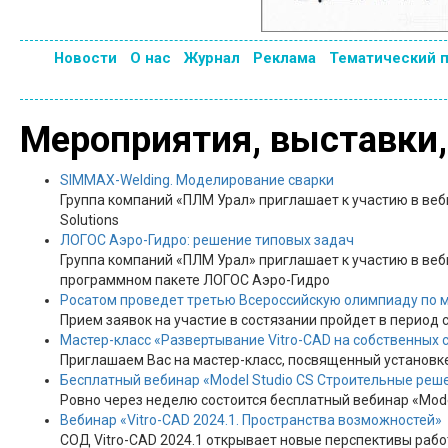
Новости
О нас
Журнал
Реклама
Тематический 
Мероприятия, выставки
SIMMAX-Welding. Моделирование сварки
Группа компаний «ПЛМ Урал» приглашает к участию в ве
Solutions
ЛОГОС Аэро-Гидро: решение типовых задач
Группа компаний «ПЛМ Урал» приглашает к участию в ве
программном пакете ЛОГОС Аэро-Гидро
Росатом проведет третью Всероссийскую олимпиаду по
Прием заявок на участие в состязании пройдет в период с
Мастер-класс «Развертывание Vitro-CAD на собственных 
Приглашаем Вас на мастер-класс, посвященный установк
Бесплатный вебинар «Model Studio CS Строительные реш
Ровно через неделю состоится бесплатный вебинар «Model
Вебинар «Vitro-CAD 2024.1. Пространства возможностей»
СОД Vitro-CAD 2024.1 открывает новые перспективы раб