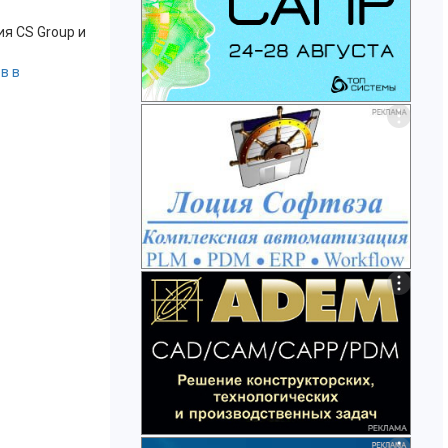
я CS Group и
в в