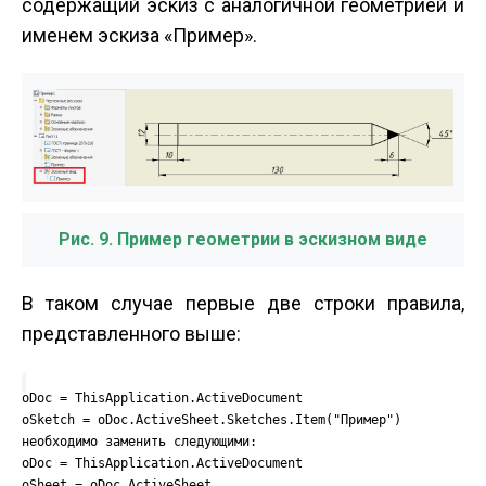
содержащий эскиз с аналогичной геометрией и
именем эскиза «Пример».
Рис. 9. Пример геометрии в эскизном виде
В таком случае первые две строки правила,
представленного выше:
oDoc = ThisApplication.ActiveDocument
oSketch = oDoc.ActiveSheet.Sketches.Item("Пример")
необходимо заменить следующими:
oDoc = ThisApplication.ActiveDocument
oSheet = oDoc.ActiveSheet