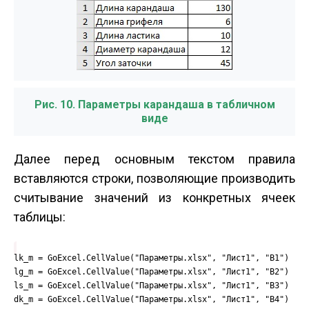
Рис. 10. Параметры карандаша в табличном
виде
Далее перед основным текстом правила
вставляются строки, позволяющие производить
считывание значений из конкретных ячеек
таблицы:
lk_m = GoExcel.CellValue("Параметры.xlsx", "Лист1", "B1")
lg_m = GoExcel.CellValue("Параметры.xlsx", "Лист1", "B2")
ls_m = GoExcel.CellValue("Параметры.xlsx", "Лист1", "B3")
dk_m = GoExcel.CellValue("Параметры.xlsx", "Лист1", "B4")