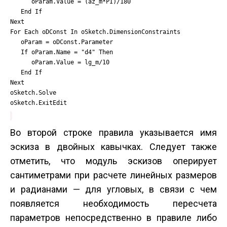
oParam.Value = (az_m*PI)/180
End If
Next
For Each oDConst In oSketch.DimensionConstraints
oParam = oDConst.Parameter
If oParam.Name = "d4" Then
oParam.Value = lg_m/10
End If
Next
oSketch.Solve
oSketch.ExitEdit
Во второй строке правила указывается имя
эскиза в двойных кавычках. Следует также
отметить, что модуль эскизов оперирует
сантиметрами при расчете линейных размеров
и радианами — для угловых, в связи с чем
появляется необходимость пересчета
параметров непосредственно в правиле либо