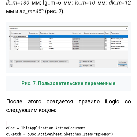
lk_
m=130
мм; lg_m=6 мм;
ls_
m=10
мм;
dk_
m=12
мм и
az_
m=45
⁰ (рис. 7).
Рис. 7. Пользовательские переменные
После этого создается правило iLogic со
следующим кодом:
oDoc = ThisApplication.ActiveDocument
oSketch = oDoc.ActiveSheet.Sketches.Item("Пример")