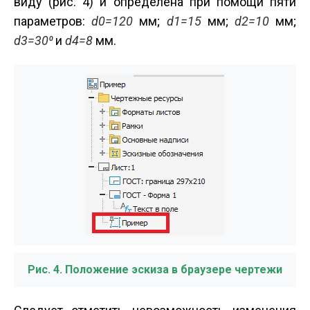
виду (рис. 4) и определена при помощи пяти
параметров:
d0=120
мм;
d1=15
мм;
d2=10
мм;
d3=30
⁰
и
d4=8
мм.
Рис. 4. Положение эскиза в браузере чертежи