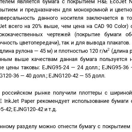
ителем является бумага с покрытием H&E EcoJet 
рытием и предназначен для монохромной и цветно
версальность данного носителя заключается в то
Jet всего на 20% выше, чем цена на CAD 90 Color)
ококачественных чертежей (покрытие бумаги об
очность цветопередачи), так и для вывода плакатов.
2
длина рулона — 45 м) и плотностью 120 г/м
(длина 
енным выше качествам данная бумага пользуется 
е цены таковы: EJNG95-24 — 24 долл.; EJNG95-36 
G120-36 — 40 долл.; EJNG120-42 — 55 долл.
 российском рынке получили плоттеры с шириной
&E InkJet Paper рекомендует использование бумаги
-42; EJNG120-42 и т.д.
анному разделу можно отнести бумагу с покрытием