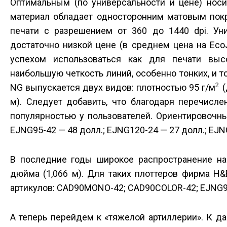
Оптимальным (по универсальности и цене) нос
материал обладает односторонним матовым пок
печати с разрешением от 360 до 1440 dpi. Уни
достаточно низкой цене (в среднем цена на Eco
успехом использоваться как для печати выс
наибольшую четкость линий, особенно тонких, и т
2
NG выпускается двух видов: плотностью 95 г/м
(
м). Следует добавить, что благодаря перечисл
популярностью у пользователей. Ориентировочны
EJNG95-42 — 48 долл.; EJNG120-24 — 27 долл.; EJN
В последние годы широкое распространение на
дюйма (1,066 м). Для таких плоттеров фирма H
артикулов: CAD90MONO-42; CAD90COLOR-42; EJNG95
А теперь перейдем к «тяжелой артиллерии». К д