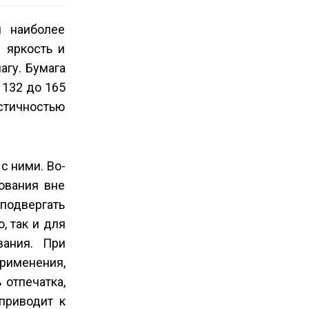
и наиболее
 яркость и
агу. Бумага
т 132 до 165
стичностью
с ними. Во-
ования вне
подвергать
, так и для
вания. При
рименения,
 отпечатка,
приводит к