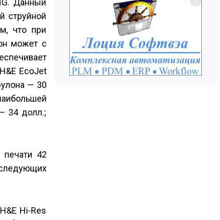
NG. Данный
й струйной
м, что при
 он может с
еспечивает
 H&E EcoJet
рулона — 30
наибольшей
— 34 долл.;
 печати 42
 следующих
 H&E Hi-Res