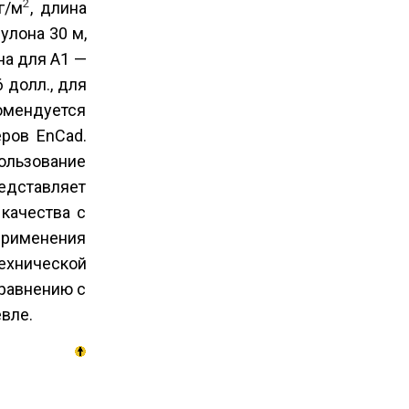
2
г/м
, длина
рулона 30 м,
ена для А1 —
6 долл., для
омендуется
еров EnCad.
пользование
едставляет
качества с
 применения
технической
сравнению с
вле.