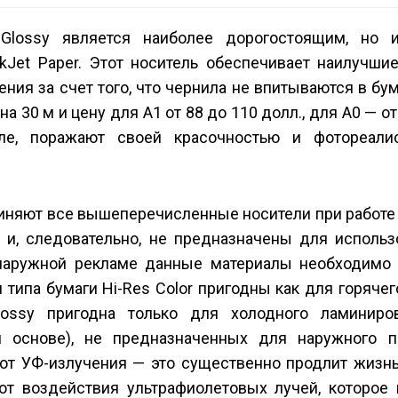
Glossy является наиболее дорогостоящим, но 
Jet Paper. Этот носитель обеспечивает наилучшие
ния за счет того, что чернила не впитываются в бум
на 30 м и цену для А1 от 88 до 110 долл., для А0 — о
ле, поражают своей красочностью и фотореали
иняют все вышеперечисленные носители при работе 
 и, следовательно, не предназначены для использ
наружной рекламе данные материалы необходимо 
ипа бумаги Hi-Res Color пригодны как для горячего
lossy пригодна только для холодного ламиниро
й основе), не предназначенных для наружного п
от УФ-излучения — это существенно продлит жизнь
 от воздействия ультрафиолетовых лучей, которое 