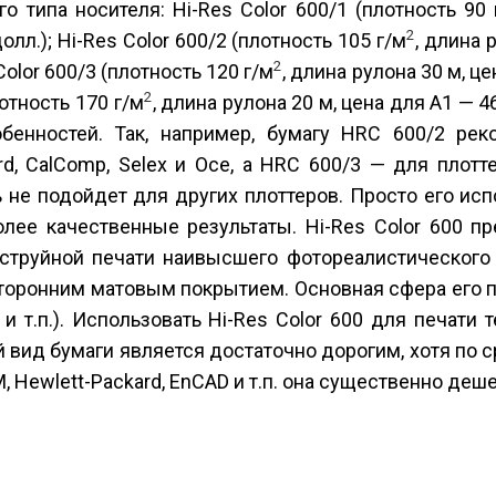
о типа носителя: Hi-Res Color 600/1 (плотность 90 
2
олл.); Hi-Res Color 600/2 (плотность 105 г/м
, длина 
2
Color 600/3 (плотность 120 г/м
, длина рулона 30 м, ц
2
лотность 170 г/м
, длина рулона 20 м, цена для А1 — 4
бенностей. Так, например, бумагу HRC 600/2 рек
d, CalComp, Selex и Oce, а HRC 600/3 — для плотт
ь не подойдет для других плоттеров. Просто его ис
лее качественные результаты. Hi-Res Color 600 пр
струйной печати наивысшего фотореалистического 
осторонним матовым покрытием. Основная сфера его
 т.п.). Использовать Hi-Res Color 600 для печати 
 вид бумаги является достаточно дорогим, хотя по 
Hewlett-Packard, EnCAD и т.п. она существенно деше