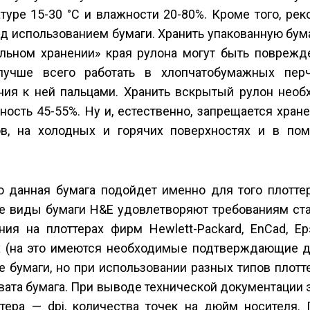
туре 15-30 °С и влажности 20-80%. Кроме того, ре
д использованием бумаги. Хранить упакованную бум
кальном хранении» края рулона могут быть поврежд
лучше всего работать в хлопчатобумажных перч
ения к ней пальцами. Хранить вскрытый рулон необ
ность 45-55%. Ну и, естественно, запрещается хран
ов, на холодных и горячих поверхностях и в по
то данная бумага подойдет именно для того плотте
се виды бумаги H&E удовлетворяют требованиям ст
я на плоттерах фирм Hewlett-Packard, EnCad, Eps
erox (на это имеются необходимые подтверждающие 
е бумаги, но при использовании разных типов плот
вата бумага. При выводе технической документации э
тера — dpi, количества точек на дюйм носителя. 