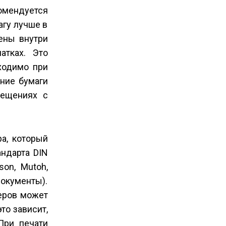
комендуется
агу лучше в
ены внутри
атках. Это
ходимо при
ение бумаги
мещениях с
ра, который
андарта DIN
on, Mutoh,
документы).
теров может
то зависит,
При печати