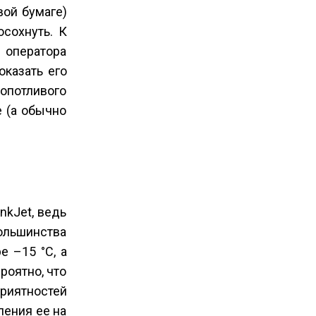
вой бумаге)
осохнуть. К
 оператора
оказать его
опотливого
е (а обычно
nkJet, ведь
ольшинства
е –15 °С, а
роятно, что
риятностей
ления ее на