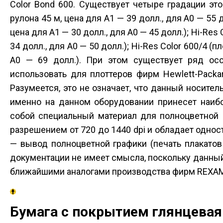
Color Bond 600. Существует четыре градации этог
рулона 45 м, цена для А1 — 39 долл., для А0 — 55 д
цена для А1 — 30 долл., для А0 — 45 долл.); Hi-Res 
34 долл., для А0 — 50 долл.); Hi-Res Color 600/4 (п
А0 — 69 долл.). При этом существует ряд осо
использовать для плоттеров фирм Hewlett-Packar
Разумеется, это не означает, что данный носител
именно на данном оборудовании принесет наибо
собой специальный материал для полноцветной 
разрешением от 720 до 1440 dpi и обладает одн
— вывод полноцветной графики (печать плакатов и
документации не имеет смысла, поскольку данный
ближайшими аналогами производства фирм REXAM, 
Бумага с покрытием глянцевая