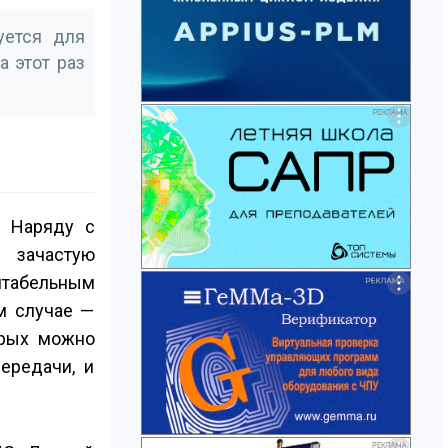
уется для
 этот раз
. Наряду с
 зачастую
нтабельным
м случае —
орых можно
ередачи, и