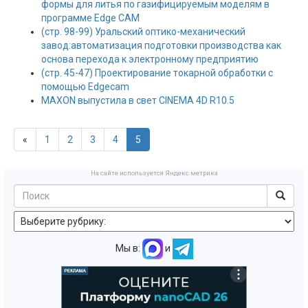
формы для литья по газифицируемым моделям в
программе Edge CAM
(стр. 98-99) Уральский оптико-механический
завод:автоматизация подготовки производства как
основа перехода к электронному предприятию
(стр. 45-47) Проектирование токарной обработки с
помощью Edgecam
MAXON выпустила в свет CINEMA 4D R10.5
«
1
2
3
4
5
На сайте используется Яндекс метрика
Мы в:
и