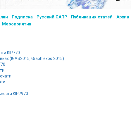
план
Подписка
Русский САПР
Публикация статей
Архив
Мероприятия
ати KIP770
ках (IGAS2015, Graph expo 2015)
770
ти
печати
ати
ности KIP7970