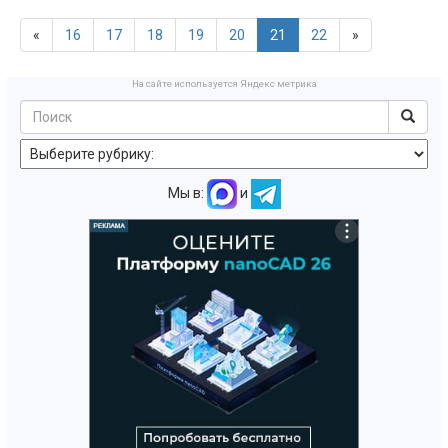
«
16
17
18
19
20
21
22
»
На сайте используется Яндекс метрика
Мы в:
и