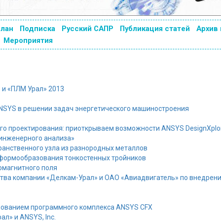
план
Подписка
Русский САПР
Публикация статей
Архив
Мероприятия
 и «ПЛМ Урал» 2013
NSYS в решении задач энергетического машиностроения
го проектирования: приоткрываем возможности ANSYS DesignXplo
 инженерного анализа»
ранственного узла из разнородных металлов
формообразования тонкостенных тройников
омагнитного поля
тва компании «Делкам-Урал» и ОАО «Авиадвигатель» по внедрен
ьзованием программного комплекса ANSYS CFX
л» и ANSYS, Inc.