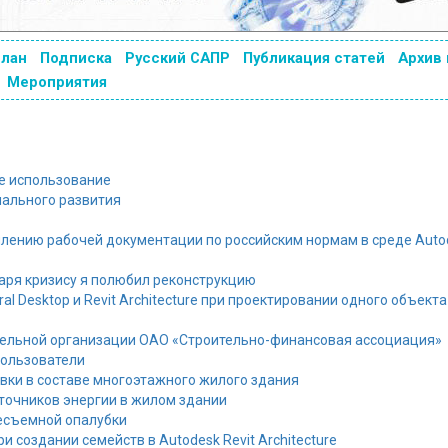
план
Подписка
Русский САПР
Публикация статей
Архив
Мероприятия
ное использование
иального развития
ению рабочей документации по российским нормам в среде Autod
одаря кризису я полюбил реконструкцию
al Desktop и Revit Architecture при проектировании одного объекта
оительной организации ОАО «Строительно-финансовая ассоциация»
пользователи
вки в составе многоэтажного жилого здания
точников энергии в жилом здании
есъемной опалубки
 создании семейств в Autodesk Revit Architecture