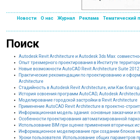
Новости
О нас
Журнал
Реклама
Тематический 
Поиск
Autodesk Revit Architecture и Autodesk 3ds Max: совмест
Опыт трехмерного проектирования в Институте территор
Новые возможности AutoCAD Revit Architecture Suite 2012
Практические рекомендации по проектированию и оформл
Architecture
Стадийность в Autodesk Revit Architecture, или Как благ
История освоения программ AutoCAD, Autodesk Architectur
Моделирование городской застройки в Revit Architecture
Применение AutoCAD Revit Architecture в проектно-стр
Информационная модель здания: основные заказчики и 
Особенности проектирования автоматизированной парко
Использование BIM при оценке применения вторичных ис
Информационное моделирование при создании блоков н
Уроки пользователя. Использование общих параметров при