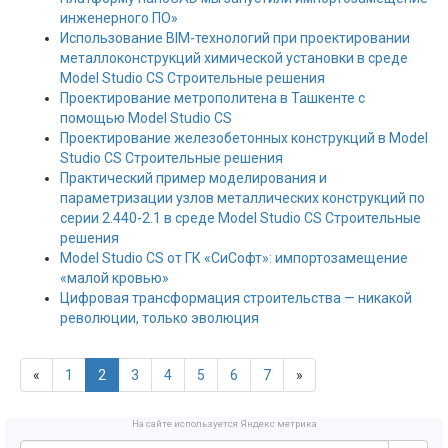
инженерного ПО»
Использование BIM-технологий при проектировании
металлоконструкций химической установки в среде
Model Studio CS Строительные решения
Проектирование метрополитена в Ташкенте с
помощью Model Studio CS
Проектирование железобетонных конструкций в Model
Studio CS Строительные решения
Практический пример моделирования и
параметризации узлов металлических конструкций по
серии 2.440-2.1 в среде Model Studio CS Строительные
решения
Model Studio CS от ГК «СиСофт»: импортозамещение
«малой кровью»
Цифровая трансформация строительства — никакой
революции, только эволюция
«
1
2
3
4
5
6
7
»
На сайте используется Яндекс метрика