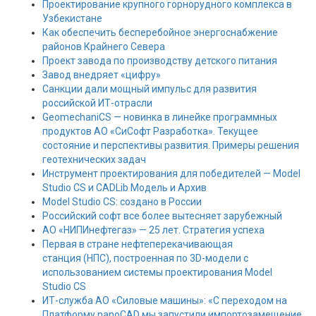
Проектирование крупного горнорудного комплекса в
Узбекистане
Как обеспечить бесперебойное энергоснабжение
районов Крайнего Севера
Проект завода по производству детского питания
Завод внедряет «цифру»
Санкции дали мощный импульс для развития
российской ИТ-отрасли
GeomechaniCS — новинка в линейке программных
продуктов АО «СиСофт Разработка». Текущее
состояние и перспективы развития. Примеры решения
геотехнических задач
Инструмент проектирования для победителей — Model
Studio CS и CADLib Модель и Архив
Model Studio CS: создано в России
Российский софт все более вытесняет зарубежный
АО «НИПИнефтегаз» — 25 лет. Стратегия успеха
Первая в стране нефтеперекачивающая
станция (НПС), построенная по 3D-модели с
использованием системы проектирования Model
Studio CS
ИТ-служба АО «Силовые машины»: «С переходом на
Платформу nanoCAD мы запустили импортозамещение