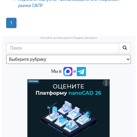
рынка САПР
1
На сайте используется Яндекс метрика
Мы в:
и