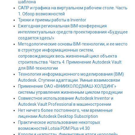
шаблона
САПР и графика на виртуальном рабочем столе. Часть
1. Обзор возможностей
Трюки и приемы работы в Inventor
Ежегодная региональная BIM-конференция
интеллектуальных средств проектирования «Будущее
создается здесь!»
Методологические основы BIM-технологии, и ее место
в структуре информационных систем,
сопровождающих весь жизненный цикл объекта
строительства. Часть 4. Применение Autodesk Vault
для BIM-технологии
Технология информационного моделирования (BIM)
Autodesk. Cтупени адаптации. Умные взаимосвязи
Применение ОАО «ВНИИХОЛОДМАШ-ХОЛДИНГ»
системы управления жизненным циклом продукции
Совместное использование Autodesk Inventor и
Autodesk Vault Professional в машиностроении
Нет ничего более постоянного, чем временные
лицензии Autodesk Desktop Subscription
Практическое использование некоторых
возможностей Lotsia PDM Plus v4.30
Короли и «капуста». Финансовые итоги «королей»