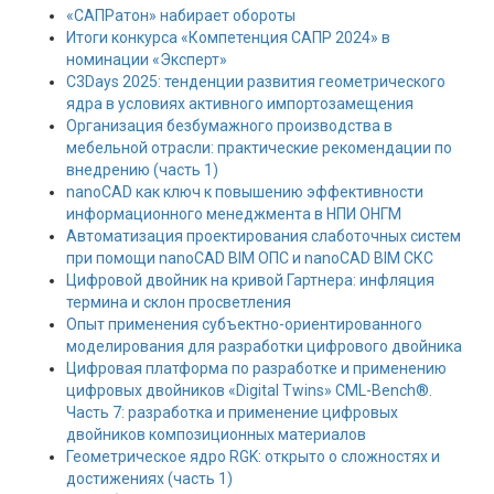
«САПРатон» набирает обороты
Итоги конкурса «Компетенция САПР 2024» в
номинации «Эксперт»
C3Days 2025: тенденции развития геометрического
ядра в условиях активного импортозамещения
Организация безбумажного производства в
мебельной отрасли: практические рекомендации по
внедрению (часть 1)
nanoCAD как ключ к повышению эффективности
информационного менеджмента в НПИ ОНГМ
Автоматизация проектирования слаботочных систем
при помощи nanoCAD BIM ОПС и nanoCAD BIM СКС
Цифровой двойник на кривой Гартнера: инфляция
термина и склон просветления
Опыт применения субъектно-ориентированного
моделирования для разработки цифрового двойника
Цифровая платформа по разработке и применению
цифровых двойников «Digital Twins» CML-Bench®.
Часть 7: разработка и применение цифровых
двойников композиционных материалов
Геометрическое ядро RGK: открыто о сложностях и
достижениях (часть 1)