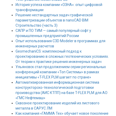
История успеха компании «ОЗНА»: опыт цифровой
трансформации
Решение нестандартных задач графической
параметризации объектов в nanoCAD BIM
Строительство (часть 3)
САПР и ПО ТИМ — самый популярный софт у
промышленных предприятий России
Опыт использования C3D Modeler в программах для
инженерных расчетов
GeomechaniCS: комплексный подход к
проектированию в сложных геотехнических условиях.
От теории к практике решения инженерных задач
Ульяновск стал продолжением серии региональных
конференций компании «Топ Системы» в рамках
инициативы «T-FLEX PLM шагает по стране»
Автоматизированная информационная система
конструкторско-технологической подготовки
производства (АИС КТПП) на базе T-FLEX PLM для АО
«ГМС Нефтемаш»
Сквозное проектирование изделий из листового
металла в САРУС ЛМ
Как компания «ГАММА Тех» обучает новое поколение