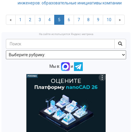
инженеров: образовательные инициативы компании
«
1
2
3
4
5
6
7
8
9
10
»
На сайте используется Яндекс метрика
Мы в:
и