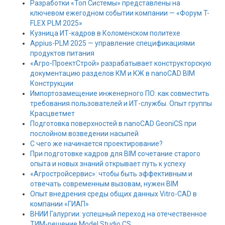
Разработки «Топ Системы» представлены на
ключевом ежегодном событии компании — «Форум T-
FLEX PLM 2025»
Кузница ИТ-кадров в Коломенском политехе
Appius-PLM 2025 — управление спецификациями
продуктов питания
«Агро-ПроектСтрой» разрабатывает конструкторскую
документацию разделов КМ и КЖ в nanoCAD BIM
Конструкции
Импортозамещение инженерного ПО: как совместить
требования пользователей и ИТ-службы. Опыт группы
Красцветмет
Подготовка поверхностей в nanoCAD GeoniCS при
послойном возведении насыпей
С чего же начинается проектирование?
При подготовке кадров для BIM сочетание старого
опыта и новых знаний открывает путь к успеху
«Агростройсервис»: чтобы быть эффективным и
отвечать современным вызовам, нужен BIM
Опыт внедрения среды общих данных Vitro-CAD в
компании «ГИАП»
ВНИИ Галургии: успешный переход на отечественное
ТИМ-решение Model Studio CS