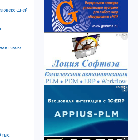
еловеко-дней
и
вает свою
 тыс.