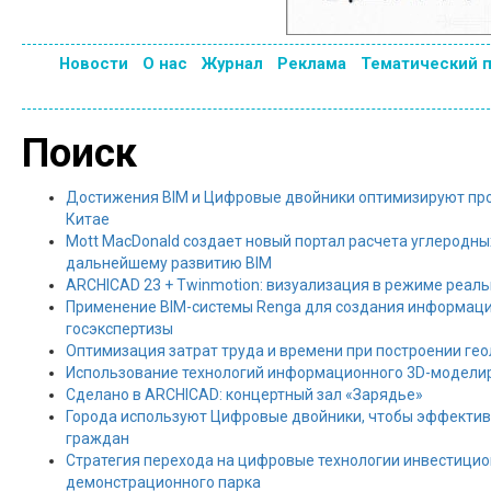
Новости
О нас
Журнал
Реклама
Тематический 
Поиск
Достижения BIM и Цифровые двойники оптимизируют про
Китае
Mott MacDonald создает новый портал расчета углеродны
дальнейшему развитию BIM
ARCHICAD 23 + Twinmotion: визуализация в режиме реал
Применение BIM-системы Renga для создания информац
госэкспертизы
Оптимизация затрат труда и времени при построении гео
Использование технологий информационного 3D-модели
Сделано в ARCHICAD: концертный зал «Зарядье»
Города используют Цифровые двойники, чтобы эффективн
граждан
Стратегия перехода на цифровые технологии инвестиционн
демонстрационного парка