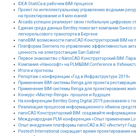
IDEA StatiCa в рабочем BIM-процессе
Проект по интеллектуальному управлению водными ресур
на проектирование и 4 млн юаней
Arcadis успешно реализует свою глобальную цифровую ст
Единая среда данных Bentley помогает компании Sweco с
легкорельсового транспорта в Бергене
nanoBIM: возможности nanoCAD Конструкторский BIM на
Платформа Siemens по управлению эффективностью акти
ценность на электростанции San Gabriel
Первое знакомство с NanoCAD Конструкторский BIM. Пар
Компания «Нанософт» на PLM&BIM Conference в Узбекист
Итоги и прогнозы
Репортаж с конференции «Год в Инфраструктуре 2019»
Применение BIM-системы Renga для проекта реставрации
Применение BIM-системы Renga для проектирования жил
Конкурс «Мастер-Renga»: прошлое и будущее
На конференции Bentley Going Digital 2019 рассказали о т
Реализация процессов информационного обмена средств
nanoCAD Конструкторский BIM: создавайте информацион
Международная PLM-конференция «Опыт применения Lot
Опыт внедрения платформы nanoCAD в АО «Институт Гид
Pestech International сокращает время проектирования н