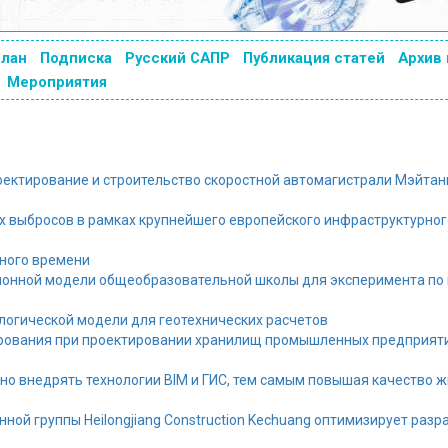
план
Подписка
Русский САПР
Публикация статей
Архив
Мероприятия
ектирование и строительство скоростной автомагистрали Мэйтан
х выбросов в рамках крупнейшего европейского инфраструктурног
ьного времени
ионной модели общеобразовательной школы для эксперимента п
логической модели для геотехнических расчетов
рования при проектировании хранилищ промышленных предприят
о внедрять технологии BIM и ГИС, тем самым повышая качество ж
ой группы Heilongjiang Construction Kechuang оптимизирует разр