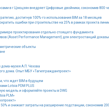
сами в г.Цзюцзян внедряет Цифровые двойники, сэкономив 800 ч
ратегию, достигнув 100%-го использования BIM за 18 месяцев
ократить ошибки при строительстве на 25% в рамках проекта лини
 примере проектирования отдельно стоящего фундамента
вов (Asset Performance Management) для электростанций доказы
аметрические объекты
ане
 дома-музея А.П. Чехова
ого дома. Опыт МБУ «Тагилгражданпроект»
ом, что ждет BIM в будущем
ами Lotsia PDM PLUS
ную модель и оформляйте проекты в DWG
sia PLM»
ропроект»
а 50% и снижает затраты на расширение подстанции, сэкономив 200