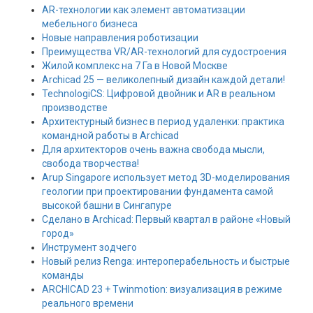
AR-технологии как элемент автоматизации
мебельного бизнеса
Новые направления роботизации
Преимущества VR/AR-технологий для судостроения
Жилой комплекс на 7 Га в Новой Москве
Archicad 25 — великолепный дизайн каждой детали!
TechnologiCS: Цифровой двойник и AR в реальном
производстве
Архитектурный бизнес в период удаленки: практика
командной работы в Archicad
Для архитекторов очень важна свобода мысли,
свобода творчества!
Arup Singapore использует метод 3D-моделирования
геологии при проектировании фундамента самой
высокой башни в Сингапуре
Сделано в Archicad: Первый квартал в районе «Новый
город»
Инструмент зодчего
Новый релиз Renga: интероперабельность и быстрые
команды
ARCHICAD 23 + Twinmotion: визуализация в режиме
реального времени