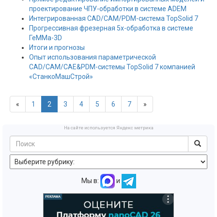
проектирование ЧПУ-обработки в системе ADEM
Интегрированная CAD/CAM/PDM-система TopSolid 7
Прогрессивная фрезерная 5x-обработка в системе
ГеММа-3D
Итоги и прогнозы
Опыт использования параметрической
CAD/CAM/CAE&PDM-системы TopSolid 7 компанией
«СтанкоМашСтрой»
«
1
2
3
4
5
6
7
»
На сайте используется Яндекс метрика
Мы в:
и