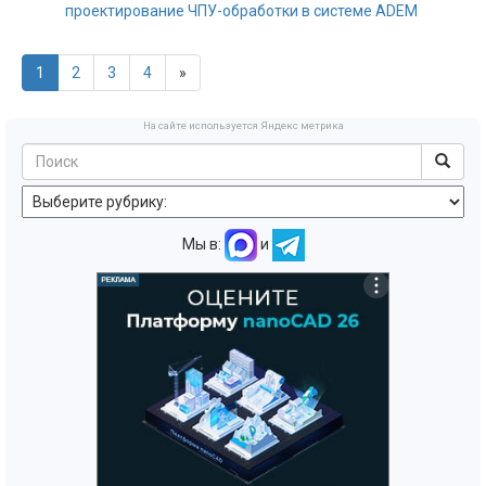
проектирование ЧПУ-обработки в системе ADEM
1
2
3
4
»
На сайте используется Яндекс метрика
Мы в:
и